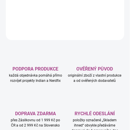
−
+
Přidat do košíku
DETAILNÍ INFORMACE
ZEPTAT SE
HLÍDAT
PODPORA PRODUKCE
OVĚŘENÝ PŮVOD
každá objednávka pomáhá přímo
originální zboží z vlastní produkce
rozvíjet projekty Indian a Nerdfix
a od ověřených dodavatelů
DOPRAVA ZDARMA
RYCHLÉ ODESLÁNÍ
přes Zásilkovnu od 1 999 Kč po
položky označené „Skladem
ČR a od 2 999 Kč na Slovensko
ihned“ obvykle předáváme