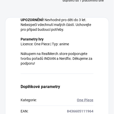
dopravci do 1 pracovního dne
UPOZORNĚNÍ!
Nevhodné pro děti do 3 let.
Nebezpečí vdechnutí malých částí. Uchovejte
pro případ budoucí potřeby.
Parametry hry
Licence: One Piece | Typ: anime
Nákupem na RealMerch.store podporujete
tvorbu pořadů INDIAN a Nerdfix. Děkujeme za
podporu!
Doplňkové parametry
Kategorie
:
One Piece
EAN
:
8436605111964