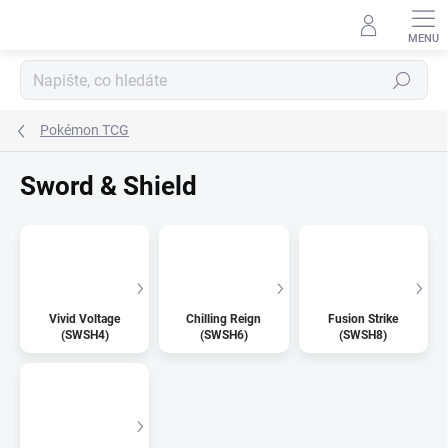
Přejít
na
obsah
Hledat
Pokémon TCG
Sword & Shield
Vivid Voltage
Chilling Reign
Fusion Strike
(SWSH4)
(SWSH6)
(SWSH8)