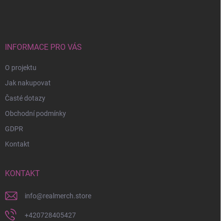
á
p
a
t
í
INFORMACE PRO VÁS
O projektu
Jak nakupovat
Časté dotazy
Obchodní podmínky
GDPR
Kontakt
KONTAKT
info
@
realmerch.store
+420728405427