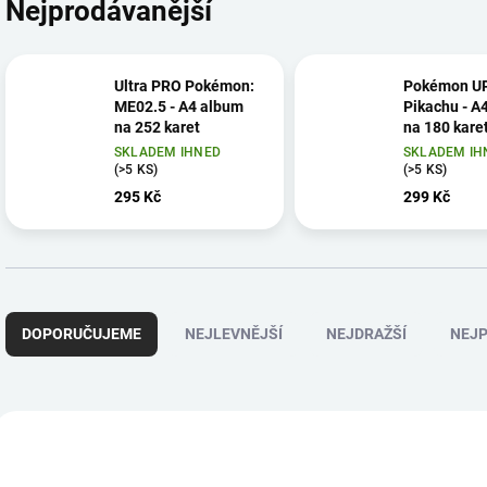
Nejprodávanější
Ultra PRO Pokémon:
Pokémon UP
ME02.5 - A4 album
Pikachu - A
na 252 karet
na 180 kare
SKLADEM IHNED
SKLADEM IH
(>5 KS)
(>5 KS)
295 Kč
299 Kč
Ř
a
DOPORUČUJEME
NEJLEVNĚJŠÍ
NEJDRAŽŠÍ
NEJP
z
e
n
í
V
p
ý
r
p