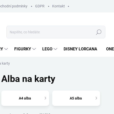
chodní podmínky
GDPR
Kontakt
Hledat
RY
FIGURKY
LEGO
DISNEY LORCANA
ONE
a karty
Alba na karty
A4 alba
A5 alba