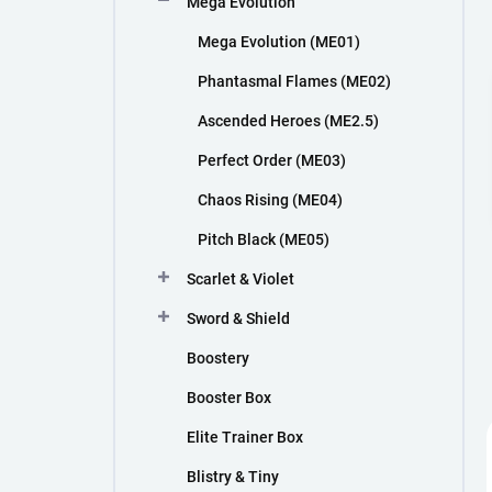
Mega Evolution
n
í
Mega Evolution (ME01)
p
a
Phantasmal Flames (ME02)
n
Ascended Heroes (ME2.5)
e
l
Perfect Order (ME03)
Chaos Rising (ME04)
Pitch Black (ME05)
Scarlet & Violet
Sword & Shield
Boostery
Booster Box
Elite Trainer Box
Blistry & Tiny