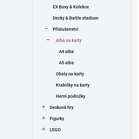
EX Boxy & Kolekce
Decky & Battle stadium
Příslušenství
Alba na karty
A4 alba
A5 alba
Obaly na karty
Krabičky na karty
Herní podložky
Deskové hry
Figurky
LEGO