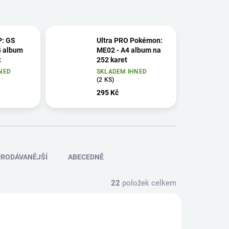
: GS
Ultra PRO Pokémon:
4 album
ME02 - A4 album na
t
252 karet
NED
SKLADEM IHNED
(2 KS)
295 Kč
RODÁVANĚJŠÍ
ABECEDNĚ
22
položek celkem