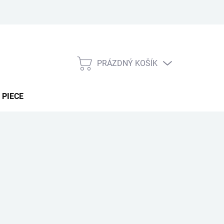
PRÁZDNÝ KOŠÍK
NÁKUPNÍ
KOŠÍK
 PIECE