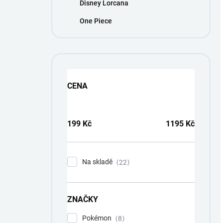
Disney Lorcana
One Piece
CENA
199
Kč
1195
Kč
Na skladě
22
ZNAČKY
Pokémon
8