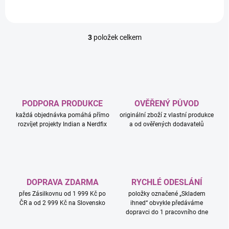
3
položek celkem
O
v
l
á
d
a
c
PODPORA PRODUKCE
OVĚŘENÝ PŮVOD
í
každá objednávka pomáhá přímo
originální zboží z vlastní produkce
p
rozvíjet projekty Indian a Nerdfix
a od ověřených dodavatelů
r
v
k
y
v
ý
DOPRAVA ZDARMA
RYCHLÉ ODESLÁNÍ
p
přes Zásilkovnu od 1 999 Kč po
položky označené „Skladem
i
ČR a od 2 999 Kč na Slovensko
ihned“ obvykle předáváme
s
dopravci do 1 pracovního dne
u