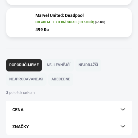
Marvel United: Deadpool
SKLADEM – EXTERNÍ SKLAD (DO 5 DNŮ)
(>5 KS)
499 Kč
Ř
a
DOPORUČUJEME
NEJLEVNĚJŠÍ
NEJDRAŽŠÍ
z
e
NEJPRODÁVANĚJŠÍ
ABECEDNĚ
n
í
3
položek celkem
p
r
CENA
o
d
u
ZNAČKY
k