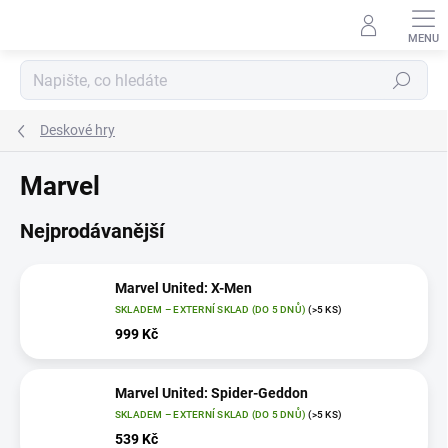
Přejít
na
obsah
Hledat
Deskové hry
Marvel
Nejprodávanější
Marvel United: X-Men
SKLADEM – EXTERNÍ SKLAD (DO 5 DNŮ)
(>5 KS)
999 Kč
Marvel United: Spider-Geddon
SKLADEM – EXTERNÍ SKLAD (DO 5 DNŮ)
(>5 KS)
539 Kč