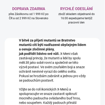
DOPRAVA ZDARMA
RYCHLÉ ODESLÁNÍ
přes Zásilkovnu od 1 999 Kč po
zboží skladem objednané do
ČR a od 2 999 Kč na Slovensko
16:00 expedujeme tentýž
pracovní den
V bitvě za přijetí mutantů se Bratrstvo
mutantů cítí býti nadřazené obyčejným lidem
a osnuje zločinné plány,
jak podřídit lidstvo své vůli.
X-Meni však
zastávají princip, že mutanti a lidé by spolu
měli žít jako sobě rovní a společně se této
výzvě postaví. Ve svém zoufalém boji a snaze
ochránit nevinné vyrazí do celého světa.
Pokusí se hrozbám zabránit a jednou pro vždy
se padouchům postavit.
Vžijte se do rolí ikonických X-Menů a
spolupracujte ve snaze zastavit spiknutí
mocného padoucha ovládaného buď hrou,
nebo soupeřem. Každý padouch přináší