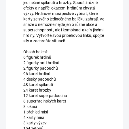
jedinečné spiknutí a hrozby. Spouští různé
efekty a napříč lokacemi hrdinům chystá
výzvy. Hrdinové musí pečlivě vybírat, které
karty ze svého jedinečného balíčku zahrají. Ve
snaze o nemožné nejde jen o různé akce a
superschopnosti, ale i kombinaci akcí s jinými
hrdiny. Vytvořte svou příběhovou linku, spojte
síly a zachraňte situaci!
Obsah balení:
6 figurek hrdinů
2 figurky anti-hrdinů
2 figurky padouchů
96 karet hrdinů
4 desky padouchů
48 karet spiknutí
24 karet hrozby
12 karet superpadoucha
8 superhrdinských karet
8 lokací
1 přehled misí
4 karty misí
3 karty výzev
154 žetonů