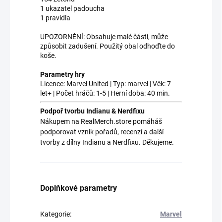
1 ukazatel padoucha
1 pravidla
UPOZORNĚNÍ: Obsahuje malé části, může
způsobit zadušení. Použitý obal odhoďte do
koše.
Parametry hry
Licence: Marvel United | Typ: marvel | Věk: 7
let+ | Počet hráčů: 1-5 | Herní doba: 40 min.
Podpoř tvorbu Indianu & Nerdfixu
Nákupem na RealMerch.store pomáháš
podporovat vznik pořadů, recenzí a další
tvorby z dílny Indianu a Nerdfixu. Děkujeme.
Doplňkové parametry
Kategorie
:
Marvel