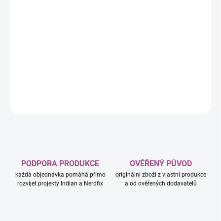
−
+
Přidat do košíku
V bitvě za přijetí mutantů se Bratrstvo mutantů cítí býti nadřazené
obyčejným lidem a osnuje zločinné plány, jak podřídit lidstvo své
vůli. X-Meni však zastávají princip, že mutanti a lidé by spolu měli
žít jako sobě rovní a společně se této výzvě postaví.
DETAILNÍ INFORMACE
ZEPTAT SE
HLÍDAT
PODPORA PRODUKCE
OVĚŘENÝ PŮVOD
každá objednávka pomáhá přímo
originální zboží z vlastní produkce
rozvíjet projekty Indian a Nerdfix
a od ověřených dodavatelů