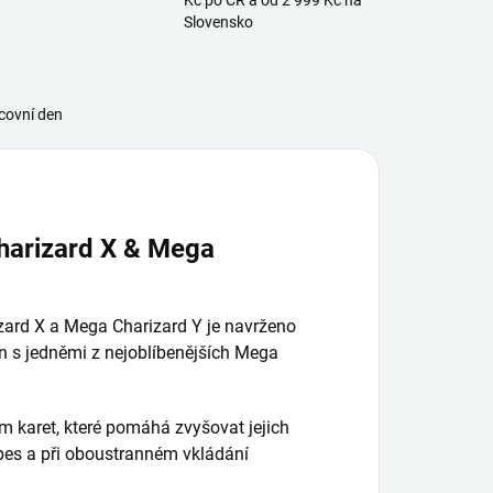
Kč po ČR a od 2 999 Kč na
Slovensko
covní den
arizard X & Mega
ard X a Mega Charizard Y je navrženo
n s jedněmi z nejoblíbenějších Mega
 karet, které pomáhá zvyšovat jejich
pes a při oboustranném vkládání