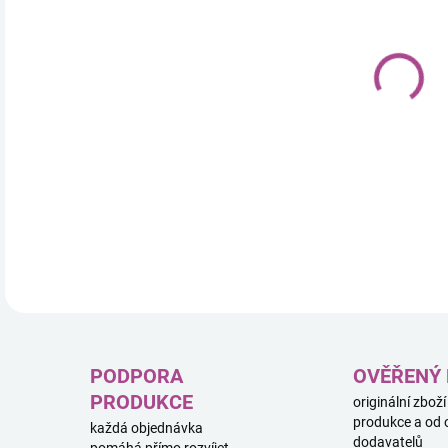
11.
Poké
Char
ulož
bočn
DETA
PODPORA
OVĚŘENÝ
PRODUKCE
originální zboží
produkce a od 
každá objednávka
dodavatelů