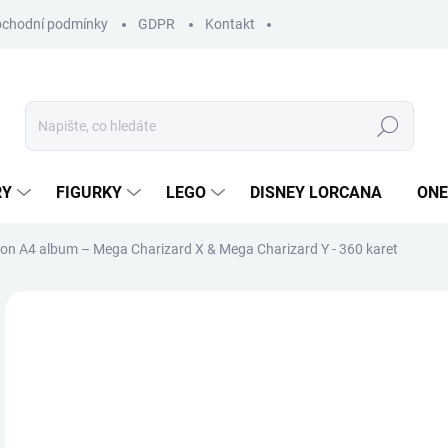
chodní podmínky
GDPR
Kontakt
Hledat
RY
FIGURKY
LEGO
DISNEY LORCANA
ONE
n A4 album – Mega Charizard X & Mega Charizard Y - 360 karet
ZNAČKA:
ULTRA PRO
6
Měr
SK
cena
MŮŽ
DO: