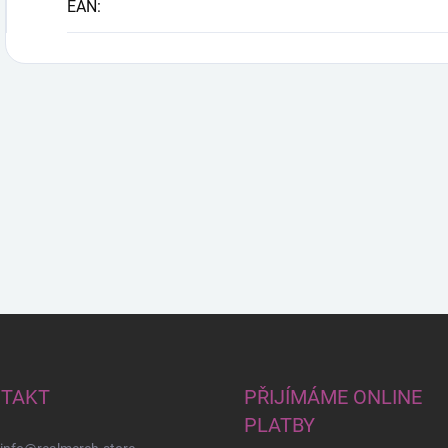
EAN
:
TAKT
PŘIJÍMÁME ONLINE
PLATBY