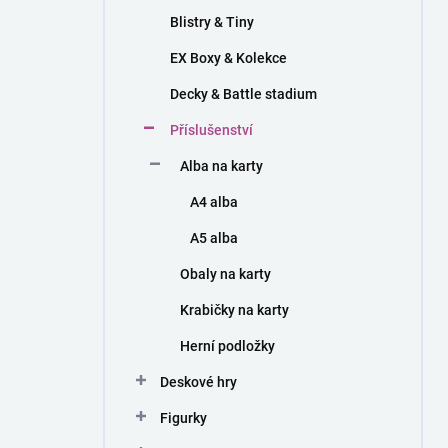
Blistry & Tiny
EX Boxy & Kolekce
Decky & Battle stadium
Příslušenství
Alba na karty
A4 alba
A5 alba
Obaly na karty
Krabičky na karty
Herní podložky
Deskové hry
Figurky