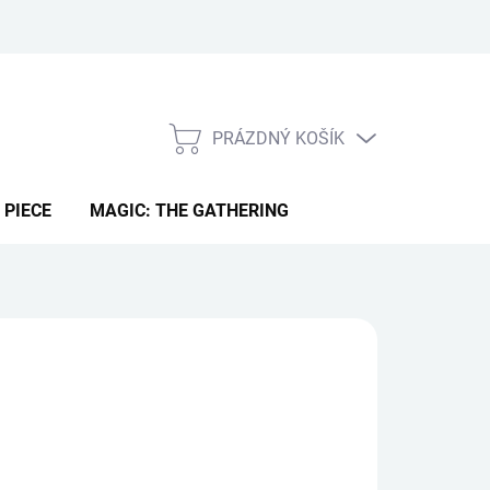
PRÁZDNÝ KOŠÍK
NÁKUPNÍ
KOŠÍK
 PIECE
MAGIC: THE GATHERING
99 Kč
ná
LADEM IHNED
(5 KS)
:
EME DORUČIT