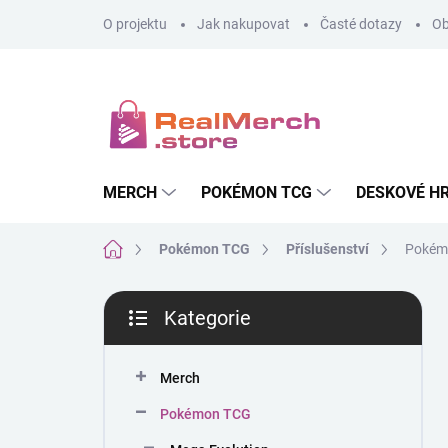
Přejít
O projektu
Jak nakupovat
Časté dotazy
Ob
na
obsah
MERCH
POKÉMON TCG
DESKOVÉ H
Domů
Pokémon TCG
Příslušenství
Pokémo
P
Kategorie
o
Přeskočit
s
kategorie
t
Merch
r
a
Pokémon TCG
n