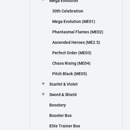
Mega Evolution
n
í
30th Celebration
p
a
Mega Evolution (ME01)
n
Phantasmal Flames (ME02)
e
l
Ascended Heroes (ME2.5)
Perfect Order (ME03)
Chaos Rising (ME04)
Pitch Black (ME05)
Scarlet & Violet
Sword & Shield
Boostery
Booster Box
Elite Trainer Box