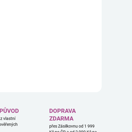
8.2026
−
+
Přidat do košíku
mon PRO Binder A4 – Mega Charizard X & Mega
izard Y
je prémiové sběratelské album určené pro bezpečné
ení a ochranu Pokémon karet. Díky všitým stránkám a
ímu vkládání karet nabízí kapacitu až 360 karet.
ILNÍ INFORMACE
ZEPTAT SE
HLÍDAT
 PŮVOD
DOPRAVA
ZDARMA
 z vlastní
ověřených
přes Zásilkovnu od 1 999