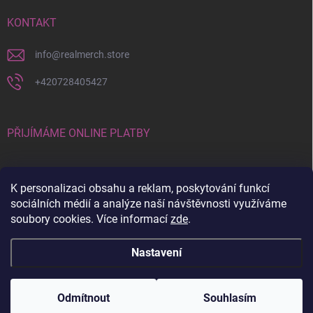
KONTAKT
info
@
realmerch.store
+420728405427
PŘIJÍMÁME ONLINE PLATBY
K personalizaci obsahu a reklam, poskytování funkcí
sociálních médií a analýze naší návštěvnosti využíváme
soubory cookies. Více informací
zde
.
Stav objednávky a vrácení zboží
Nastavení
Copyright 2026
RealMerch.store
. Všechna práva vyhrazena.
Upravit
nastavení cookies
Odmítnout
Souhlasím