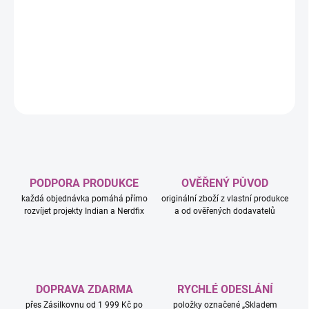
−
+
Přidat do košíku
DETAILNÍ INFORMACE
ZEPTAT SE
HLÍDAT
PODPORA PRODUKCE
OVĚŘENÝ PŮVOD
každá objednávka pomáhá přímo
originální zboží z vlastní produkce
rozvíjet projekty Indian a Nerdfix
a od ověřených dodavatelů
DOPRAVA ZDARMA
RYCHLÉ ODESLÁNÍ
přes Zásilkovnu od 1 999 Kč po
položky označené „Skladem