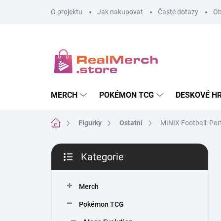
Přejít
O projektu
Jak nakupovat
Časté dotazy
Ob
na
obsah
MERCH
POKÉMON TCG
DESKOVÉ H
Domů
Figurky
Ostatní
MINIX Football: Po
P
Kategorie
o
Přeskočit
s
kategorie
t
Merch
r
a
Pokémon TCG
n