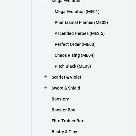
Mega Evolution
n
í
Mega Evolution (ME01)
p
a
Phantasmal Flames (ME02)
n
Ascended Heroes (ME2.5)
e
l
Perfect Order (ME03)
Chaos Rising (ME04)
Pitch Black (ME05)
Scarlet & Violet
Sword & Shield
Boostery
Booster Box
Elite Trainer Box
Blistry & Tiny