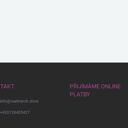
TAKT
PŘIJÍMÁME ONLINE
PLATBY
info
@
realmerch.store
+420728405427