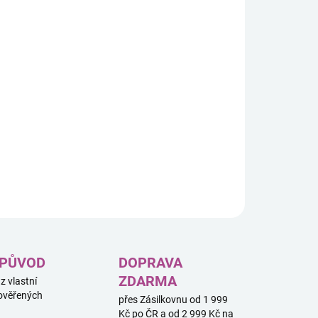
8.2026
−
+
Přidat do košíku
ILNÍ INFORMACE
ZEPTAT SE
HLÍDAT
 PŮVOD
DOPRAVA
ZDARMA
 z vlastní
ověřených
přes Zásilkovnu od 1 999
Kč po ČR a od 2 999 Kč na