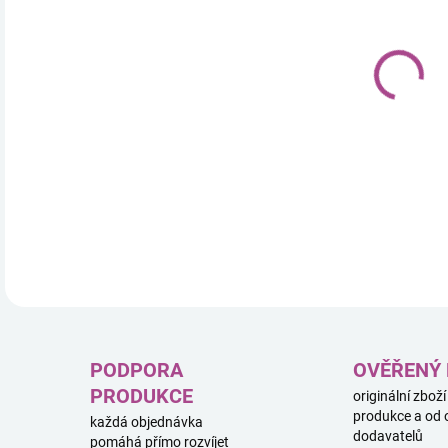
17.
DETA
PODPORA
OVĚŘENÝ
PRODUKCE
originální zboží
produkce a od 
každá objednávka
dodavatelů
pomáhá přímo rozvíjet