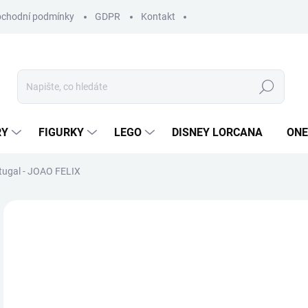
chodní podmínky
GDPR
Kontakt
Hledat
RY
FIGURKY
LEGO
DISNEY LORCANA
ONE
rtugal - JOAO FELIX
ZNAČKA:
MINIX
2
Měr
SKL
cena
MŮŽ
DO: