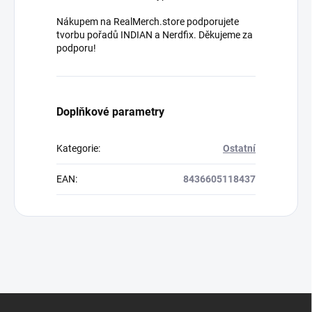
Nákupem na RealMerch.store podporujete
tvorbu pořadů INDIAN a Nerdfix. Děkujeme za
podporu!
Doplňkové parametry
Kategorie
:
Ostatní
EAN
:
8436605118437
Z