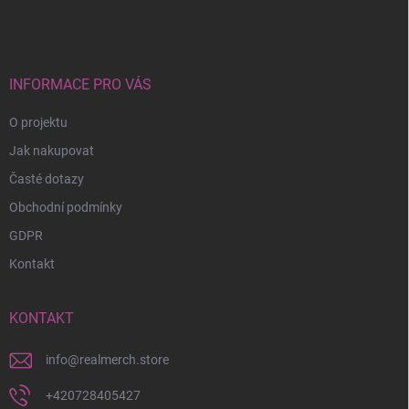
á
p
a
t
í
INFORMACE PRO VÁS
O projektu
Jak nakupovat
Časté dotazy
Obchodní podmínky
GDPR
Kontakt
KONTAKT
info
@
realmerch.store
+420728405427