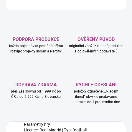
ZEPTAT SE
HLÍDAT
PODPORA PRODUKCE
OVĚŘENÝ PŮVOD
každá objednávka pomáhá přímo
originální zboží z vlastní produkce
rozvíjet projekty Indian a Nerdfix
a od ověřených dodavatelů
DOPRAVA ZDARMA
RYCHLÉ ODESLÁNÍ
přes Zásilkovnu od 1 999 Kč po
položky označené „Skladem
ČR a od 2 999 Kč na Slovensko
ihned“ obvykle předáváme
dopravci do 1 pracovního dne
Parametry hry
Licence: Real Madrid | Typ: football