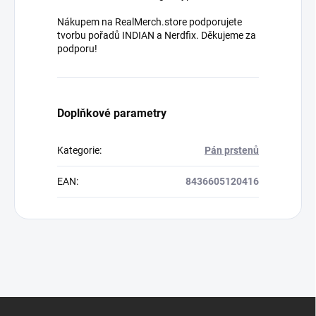
Nákupem na RealMerch.store podporujete
tvorbu pořadů INDIAN a Nerdfix. Děkujeme za
podporu!
Doplňkové parametry
Kategorie
:
Pán prstenů
EAN
:
8436605120416
Z