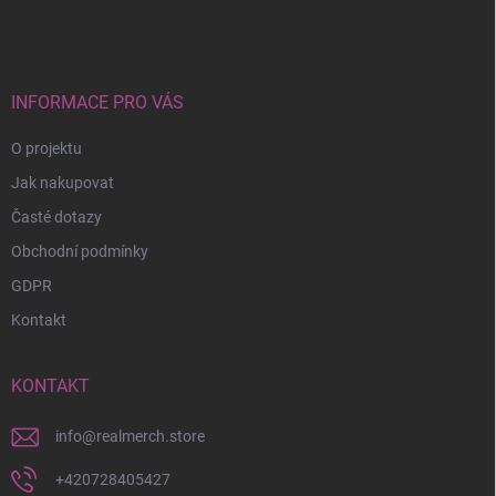
á
p
a
t
í
INFORMACE PRO VÁS
O projektu
Jak nakupovat
Časté dotazy
Obchodní podmínky
GDPR
Kontakt
KONTAKT
info
@
realmerch.store
+420728405427