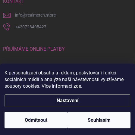
KONTAKT
info
@
realmerch.store
+420728405427
PŘIJÍMÁME ONLINE PLATBY
K personalizaci obsahu a reklam, poskytování funkcí
sociálních médií a analýze naší návštěvnosti využíváme
soubory cookies. Více informací
zde
.
Stav objednávky a vrácení zboží
Nastavení
Copyright 2026
RealMerch.store
. Všechna práva vyhrazena.
Upravit
nastavení cookies
Odmítnout
Souhlasím
Vytvořil Shoptet