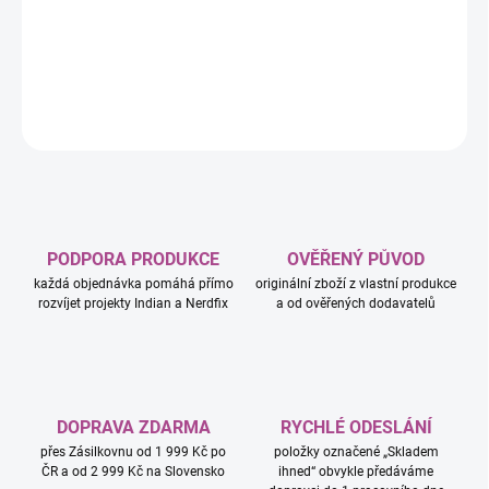
−
+
Přidat do košíku
DETAILNÍ INFORMACE
ZEPTAT SE
HLÍDAT
PODPORA PRODUKCE
OVĚŘENÝ PŮVOD
každá objednávka pomáhá přímo
originální zboží z vlastní produkce
rozvíjet projekty Indian a Nerdfix
a od ověřených dodavatelů
DOPRAVA ZDARMA
RYCHLÉ ODESLÁNÍ
přes Zásilkovnu od 1 999 Kč po
položky označené „Skladem
ČR a od 2 999 Kč na Slovensko
ihned“ obvykle předáváme