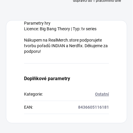
dopravci do 1 pracovního dne
Parametry hry
Licence: Big Bang Theory | Typ: tv series
Nákupem na RealMerch.store podporujete
tvorbu pořadů INDIAN a Nerdfix. Děkujeme za
podporu!
Doplňkové parametry
Kategorie
:
Ostatní
EAN
:
8436605116181