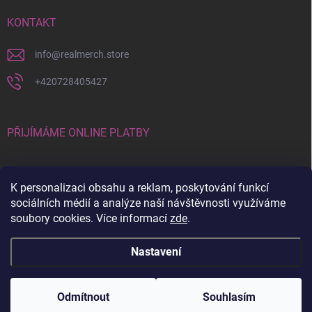
KONTAKT
info
@
realmerch.store
+420728405427
PŘIJÍMÁME ONLINE PLATBY
K personalizaci obsahu a reklam, poskytování funkcí
sociálních médií a analýze naší návštěvnosti využíváme
soubory cookies. Více informací
zde
.
Stav objednávky a vrácení zboží
Nastavení
Copyright 2026
RealMerch.store
. Všechna práva vyhrazena.
Upravit
nastavení cookies
Odmítnout
Souhlasím