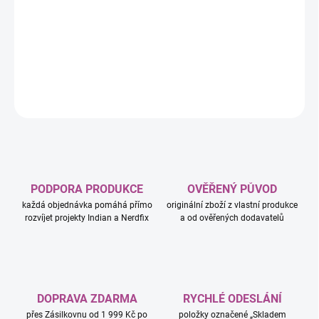
−
+
Přidat do košíku
DETAILNÍ INFORMACE
ZEPTAT SE
HLÍDAT
PODPORA PRODUKCE
OVĚŘENÝ PŮVOD
každá objednávka pomáhá přímo
originální zboží z vlastní produkce
rozvíjet projekty Indian a Nerdfix
a od ověřených dodavatelů
DOPRAVA ZDARMA
RYCHLÉ ODESLÁNÍ
přes Zásilkovnu od 1 999 Kč po
položky označené „Skladem