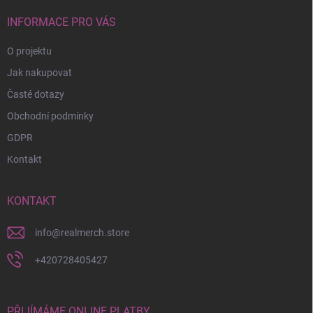
t
í
INFORMACE PRO VÁS
O projektu
Jak nakupovat
Časté dotazy
Obchodní podmínky
GDPR
Kontakt
KONTAKT
info
@
realmerch.store
+420728405427
PŘIJÍMÁME ONLINE PLATBY