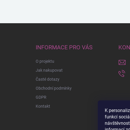
Z
á
p
a
INFORMACE PRO VÁS
KON
t
í
O projektu
Jak nakupovat
Časté dotazy
Obchodní podmínky
GDPR
Kontakt
K personali
funkcí sociá
návštěvnost
informací
z