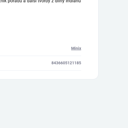
 pořadů a další tvorby z dílny Indianu
Minix
8436605121185