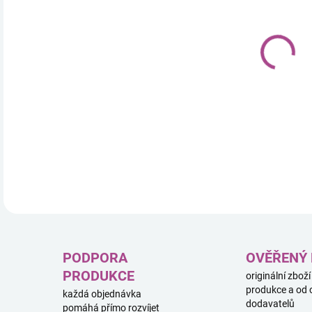
10.
Sběr
Theo
urče
DETA
PODPORA
OVĚŘENÝ
PRODUKCE
originální zboží
produkce a od 
každá objednávka
dodavatelů
pomáhá přímo rozvíjet