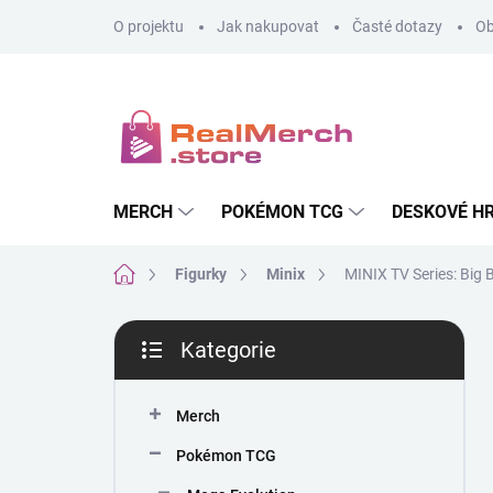
Přejít
O projektu
Jak nakupovat
Časté dotazy
Ob
na
obsah
MERCH
POKÉMON TCG
DESKOVÉ H
Domů
Figurky
Minix
MINIX TV Series: Big 
P
Kategorie
o
Přeskočit
s
kategorie
t
Merch
r
a
Pokémon TCG
n