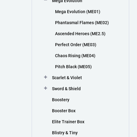
Mega Evolution
n
í
Mega Evolution (ME01)
p
a
Phantasmal Flames (ME02)
n
Ascended Heroes (ME2.5)
e
l
Perfect Order (ME03)
Chaos Rising (ME04)
Pitch Black (ME05)
Scarlet & Violet
Sword & Shield
Boostery
Booster Box
Elite Trainer Box
Blistry & Tiny