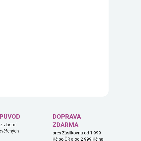
8.2026
−
+
Přidat do košíku
atelská figurka MINIX inspirovaná seriálem The Big Bang
ry. Stylizovaná vinylová figurka Leonarda Hofstadtera je
na pro fanoušky seriálu a sběratele.
ILNÍ INFORMACE
ZEPTAT SE
HLÍDAT
 PŮVOD
DOPRAVA
ZDARMA
 z vlastní
ověřených
přes Zásilkovnu od 1 999
Kč po ČR a od 2 999 Kč na