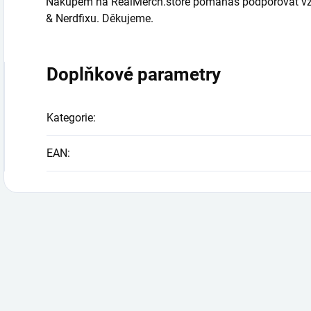
Nákupem na RealMerch.store pomáháš podporovat vznik
& Nerdfixu. Děkujeme.
Doplňkové parametry
Kategorie
:
EAN
: