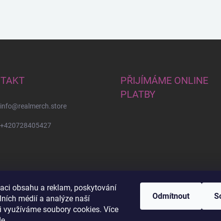
TAKT
PŘIJÍMÁME ONLINE
PLATBY
info
@
realmerch.store
+420728405427
zaci obsahu a reklam, poskytování
Odmítnout
S
lních médií a analýze naší
i využíváme soubory cookies. Více
Stav objednávky a vrácení zboží
de
.