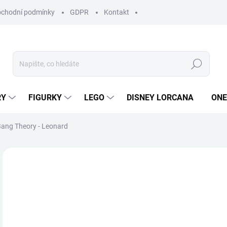
chodní podmínky
GDPR
Kontakt
Hledat
RY
FIGURKY
LEGO
DISNEY LORCANA
ONE
Bang Theory - Leonard
ZNAČKA:
MINIX
3
Měr
SK
cena
MŮŽ
DO: