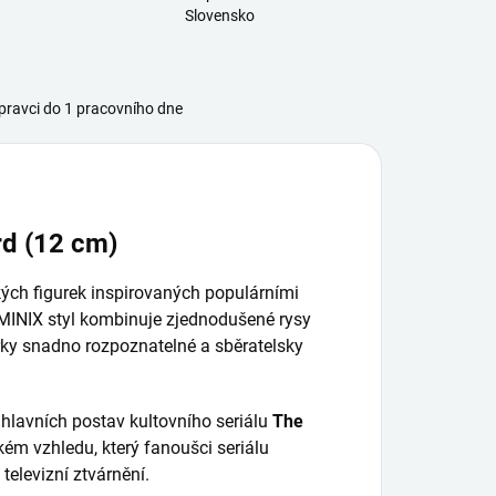
Slovensko
ravci do 1 pracovního dne
rd (12 cm)
kých figurek inspirovaných populárními
ý MINIX styl kombinuje zjednodušené rysy
rky snadno rozpoznatelné a sběratelsky
z hlavních postav kultovního seriálu
The
kém vzhledu, který fanoušci seriálu
televizní ztvárnění.