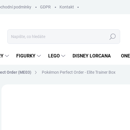
chodní podmínky
GDPR
Kontakt
Hledat
RY
FIGURKY
LEGO
DISNEY LORCANA
ONE
ect Order (ME03)
Pokémon Perfect Order - Elite Trainer Box
ZNAČKA:
POKÉMON
1 
Měr
SK
cena
MŮŽ
DO: