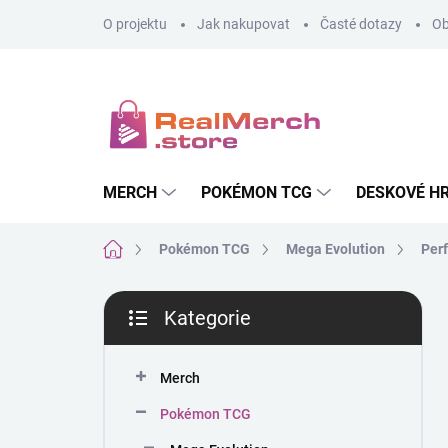
Přejít
O projektu
Jak nakupovat
Časté dotazy
Ob
na
obsah
MERCH
POKÉMON TCG
DESKOVÉ H
Domů
Pokémon TCG
Mega Evolution
Perf
P
Kategorie
o
Přeskočit
s
kategorie
t
Merch
r
a
Pokémon TCG
n