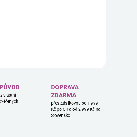
1× coin-flip kostka
2× žetony stavu
krabička pro uschování všech komponentů
kód pro Pokémon TCG Live
ILNÍ INFORMACE
ZEPTAT SE
HLÍDAT
 PŮVOD
DOPRAVA
ZDARMA
 z vlastní
ověřených
přes Zásilkovnu od 1 999
Kč po ČR a od 2 999 Kč na
Slovensko