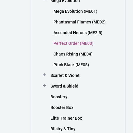
Mega Evolution
n
í
Mega Evolution (ME01)
p
a
Phantasmal Flames (ME02)
n
Ascended Heroes (ME2.5)
e
l
Perfect Order (ME03)
Chaos Rising (ME04)
Pitch Black (ME05)
Scarlet & Violet
Sword & Shield
Boostery
Booster Box
Elite Trainer Box
Blistry & Tiny