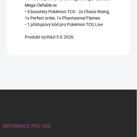
Mega Clefable ex
• 4 boostery Pokémon TCG - 2x Chaos Rising,
1x Perfect order, 1x Phantasmal Flames
• 1 přístupový kód pro Pokémon TCG Live
Produkt vychází 5.6.2026.
Z
á
p
a
t
í
INFORMACE PRO VÁS