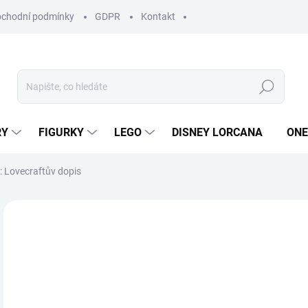
chodní podmínky
GDPR
Kontakt
Hledat
RY
FIGURKY
LEGO
DISNEY LORCANA
ONE
 Lovecraftův dopis
ZNAČKA:
Z-MAN
4
Měr
SK
cena
MŮŽ
DO: