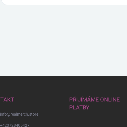
TAKT
PŘIJÍMÁME ONLINE
PLATBY
info
@
realmerch.store
+420728405427