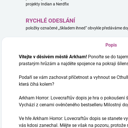
projekty Indian a Nerdfix
RYCHLÉ ODESLÁNÍ
položky označené „Skladem ihned“ obvykle předáváme dop
Popis
Vítejte v děsivém městě Arkham!
Ponořte se do tajem
prastarým hrůzám a najděte spojence na pokraji šílenstv
Podaří se vám zachovat příčetnost a vyhnout se Cthul
která číhá kolem?
Arkham Horror: Lovecraftův dopis je hra o pokoušení št
Vychází z cenami ověnčeného bestselleru Milostný do
Ve hře Arkham Horror: Lovecraftův dopis se stanete vyše
vás kdosi zanechal. Mějte se však na pozoru, protože