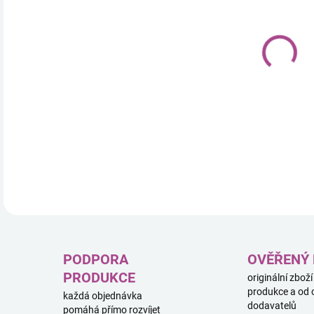
12.
Víte
Cthu
pokra
DETA
PODPORA
OVĚŘENÝ
PRODUKCE
originální zboží
produkce a od 
každá objednávka
dodavatelů
pomáhá přímo rozvíjet