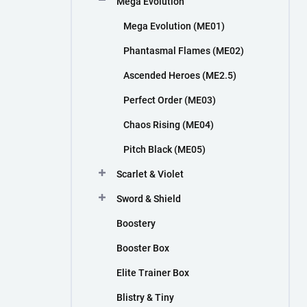
Mega Evolution
n
í
Mega Evolution (ME01)
p
a
Phantasmal Flames (ME02)
n
Ascended Heroes (ME2.5)
e
l
Perfect Order (ME03)
Chaos Rising (ME04)
Pitch Black (ME05)
Scarlet & Violet
Sword & Shield
Boostery
Booster Box
Elite Trainer Box
Blistry & Tiny