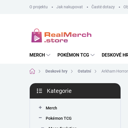
Přejít
O projektu
Jak nakupovat
Časté dotazy
Ob
na
obsah
MERCH
POKÉMON TCG
DESKOVÉ H
Domů
Deskové hry
Ostatní
Arkham Horror:
P
Kategorie
o
Přeskočit
s
kategorie
t
Merch
r
a
Pokémon TCG
n