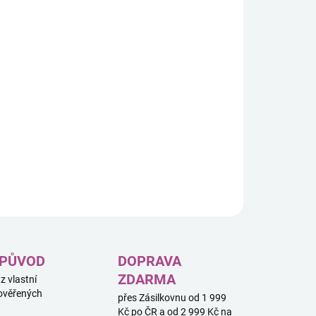
8.2026
−
+
Přidat do košíku
jte v děsivém městě Arkham! Ponořte se do tajemství mýtu
lhu, postavte se prastarým hrůzám a najděte spojence na
ji šílenství v této strhující bitvě důvtipu.
ILNÍ INFORMACE
ZEPTAT SE
HLÍDAT
 PŮVOD
DOPRAVA
ZDARMA
 z vlastní
ověřených
přes Zásilkovnu od 1 999
Kč po ČR a od 2 999 Kč na