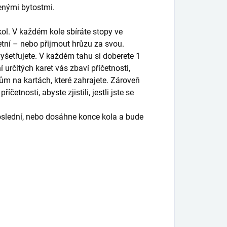
enými bytostmi.
kol. V každém kole sbíráte stopy ve
etní – nebo přijmout hrůzu za svou.
vyšetřujete. V každém tahu si doberete 1
 určitých karet vás zbaví příčetnosti,
ům na kartách, které zahrajete. Zároveň
etnosti, abyste zjistili, jestli jste se
poslední, nebo dosáhne konce kola a bude