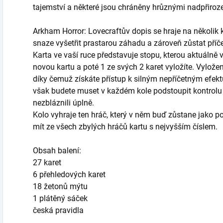
tajemství a některé jsou chráněny hrůznými nadpřiroz
Arkham Horror: Lovecraftův dopis se hraje na několik 
snaze vyšetřit prastarou záhadu a zároveň zůstat příč
Karta ve vaší ruce představuje stopu, kterou aktuálně 
novou kartu a poté 1 ze svých 2 karet vyložíte. Vyložení
díky čemuž získáte přístup k silným nepříčetným efekt
však budete muset v každém kole podstoupit kontrolu příč
nezbláznili úplně.
Kolo vyhraje ten hráč, který v něm buď zůstane jako 
mít ze všech zbylých hráčů kartu s nejvyšším číslem.
Obsah balení:
27 karet
6 přehledových karet
18 žetonů mýtu
1 plátěný sáček
česká pravidla