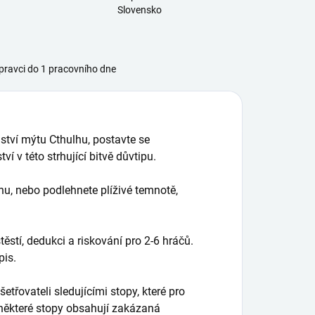
Slovensko
ravci do 1 pracovního dne
ství mýtu Cthulhu, postavte se
í v této strhující bitvě důvtipu.
hu, nebo podlehnete plíživé temnotě,
ěstí, dedukci a riskování pro 2-6 hráčů.
pis.
třovateli sledujícími stopy, které pro
 některé stopy obsahují zakázaná