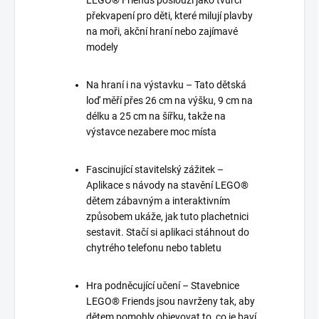
LEGO® Friends poslouží jako tvůrčí
překvapení pro děti, které milují plavby
na moři, akční hraní nebo zajímavé
modely
Na hraní i na výstavku – Tato dětská
loď měří přes 26 cm na výšku, 9 cm na
délku a 25 cm na šířku, takže na
výstavce nezabere moc místa
Fascinující stavitelský zážitek –
Aplikace s návody na stavění LEGO®
dětem zábavným a interaktivním
způsobem ukáže, jak tuto plachetnici
sestavit. Stačí si aplikaci stáhnout do
chytrého telefonu nebo tabletu
Hra podněcující učení – Stavebnice
LEGO® Friends jsou navrženy tak, aby
dětem pomohly objevovat to, co je baví,