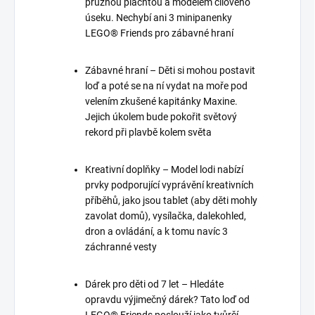
pružnou plachtou a modelem cílového
úseku. Nechybí ani 3 minipanenky
LEGO® Friends pro zábavné hraní
Zábavné hraní – Děti si mohou postavit
loď a poté se na ní vydat na moře pod
velením zkušené kapitánky Maxine.
Jejich úkolem bude pokořit světový
rekord při plavbě kolem světa
Kreativní doplňky – Model lodi nabízí
prvky podporující vyprávění kreativních
příběhů, jako jsou tablet (aby děti mohly
zavolat domů), vysílačka, dalekohled,
dron a ovládání, a k tomu navíc 3
záchranné vesty
Dárek pro děti od 7 let – Hledáte
opravdu výjimečný dárek? Tato loď od