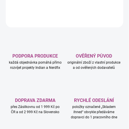
DETAILNÍ INFORMACE
ZEPTAT SE
HLÍDAT
PODPORA PRODUKCE
OVĚŘENÝ PŮVOD
každá objednávka pomáhá přímo
originální zboží z vlastní produkce
rozvíjet projekty Indian a Nerdfix
a od ověřených dodavatelů
DOPRAVA ZDARMA
RYCHLÉ ODESLÁNÍ
přes Zásilkovnu od 1 999 Kč po
položky označené „Skladem
ČR a od 2 999 Kč na Slovensko
ihned“ obvykle předáváme
dopravci do 1 pracovního dne