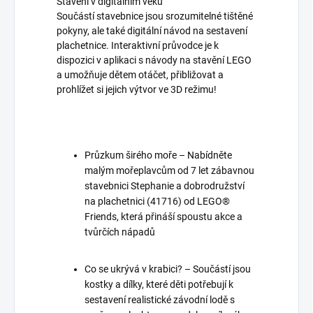
Stavění v digitálním věku
Součástí stavebnice jsou srozumitelné tištěné
pokyny, ale také digitální návod na sestavení
plachetnice. Interaktivní průvodce je k
dispozici v aplikaci s návody na stavění LEGO
a umožňuje dětem otáčet, přibližovat a
prohlížet si jejich výtvor ve 3D režimu!
Průzkum širého moře – Nabídněte
malým mořeplavcům od 7 let zábavnou
stavebnici Stephanie a dobrodružství
na plachetnici (41716) od LEGO®
Friends, která přináší spoustu akce a
tvůrčích nápadů
Co se ukrývá v krabici? – Součástí jsou
kostky a dílky, které děti potřebují k
sestavení realistické závodní lodě s