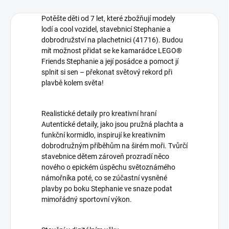
Potěšte děti od 7 let, které zbožňují modely
lodí a cool vozidel, stavebnicí Stephanie a
dobrodružství na plachetnici (41716). Budou
mít možnost přidat se ke kamarádce LEGO®
Friends Stephanie a její posádce a pomoct jí
splnit si sen – překonat světový rekord při
plavbě kolem světa!
Realistické detaily pro kreativní hraní
Autentické detaily, jako jsou pružná plachta a
funkční kormidlo, inspirují ke kreativním
dobrodružným příběhům na širém moři. Tvůrčí
stavebnice dětem zároveň prozradí něco
nového o epickém úspěchu světoznámého
námořníka poté, co se zúčastní vysněné
plavby po boku Stephanie ve snaze podat
mimořádný sportovní výkon.