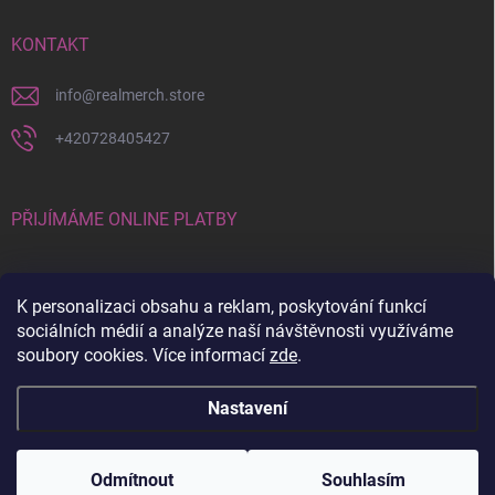
KONTAKT
info
@
realmerch.store
+420728405427
PŘIJÍMÁME ONLINE PLATBY
K personalizaci obsahu a reklam, poskytování funkcí
sociálních médií a analýze naší návštěvnosti využíváme
soubory cookies. Více informací
zde
.
Stav objednávky a vrácení zboží
Nastavení
Copyright 2026
RealMerch.store
. Všechna práva vyhrazena.
Upravit
nastavení cookies
Odmítnout
Souhlasím