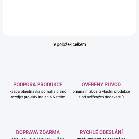
Detail
9
položek celkem
O
v
l
á
d
a
c
PODPORA PRODUKCE
OVĚŘENÝ PŮVOD
í
každá objednávka pomáhá přímo
originální zboží z vlastní produkce
p
rozvíjet projekty Indian a Nerdfix
a od ověřených dodavatelů
r
v
k
y
v
ý
DOPRAVA ZDARMA
RYCHLÉ ODESLÁNÍ
p