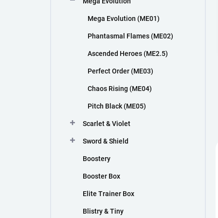
Mega Evolution
n
í
Mega Evolution (ME01)
p
a
Phantasmal Flames (ME02)
n
Ascended Heroes (ME2.5)
e
l
Perfect Order (ME03)
Chaos Rising (ME04)
Pitch Black (ME05)
Scarlet & Violet
Sword & Shield
Boostery
Booster Box
Elite Trainer Box
Blistry & Tiny