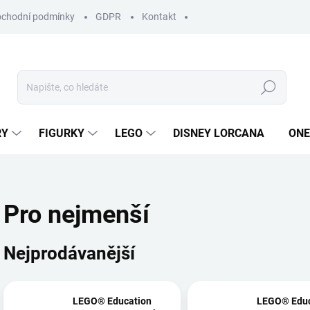
chodní podmínky
GDPR
Kontakt
Hledat
RY
FIGURKY
LEGO
DISNEY LORCANA
ONE
Pro nejmenší
Nejprodávanější
LEGO® Education
LEGO® Educ