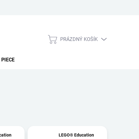
PRÁZDNÝ KOŠÍK
NÁKUPNÍ
KOŠÍK
 PIECE
ation
LEGO® Education