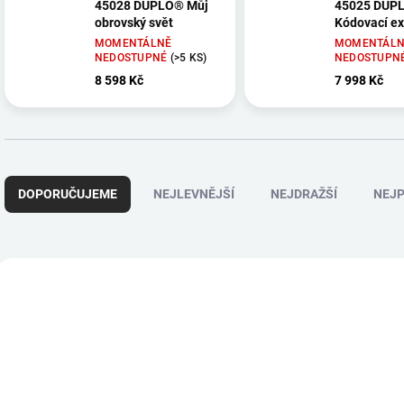
45028 DUPLO® Můj
45025 DUP
obrovský svět
Kódovací ex
MOMENTÁLNĚ
MOMENTÁLN
NEDOSTUPNÉ
(>5 KS)
NEDOSTUPN
8 598 Kč
7 998 Kč
Ř
a
DOPORUČUJEME
NEJLEVNĚJŠÍ
NEJDRAŽŠÍ
NEJP
z
e
n
í
V
p
ý
r
p
o
i
d
s
u
p
k
r