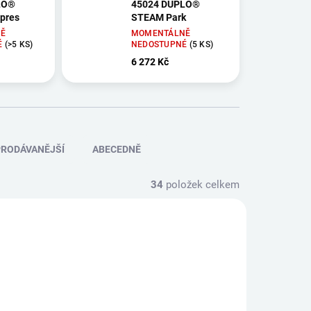
LO®
45024 DUPLO®
pres
STEAM Park
Ě
MOMENTÁLNĚ
É
(>5 KS)
NEDOSTUPNÉ
(5 KS)
6 272 Kč
RODÁVANĚJŠÍ
ABECEDNĚ
34
položek celkem