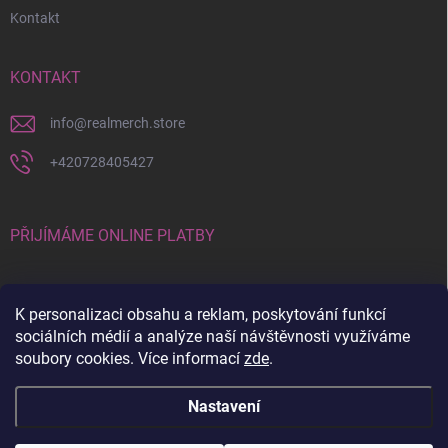
Kontakt
KONTAKT
info
@
realmerch.store
+420728405427
PŘIJÍMÁME ONLINE PLATBY
K personalizaci obsahu a reklam, poskytování funkcí
sociálních médií a analýze naší návštěvnosti využíváme
soubory cookies. Více informací
zde
.
Stav objednávky a vrácení zboží
Nastavení
Copyright 2026
RealMerch.store
. Všechna práva vyhrazena.
Upravit