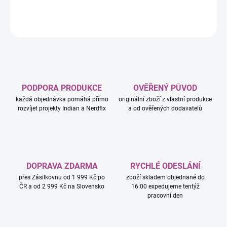
DETAILNÍ INFORMACE
ZEPTAT SE
HLÍDAT
PODPORA PRODUKCE
OVĚŘENÝ PŮVOD
každá objednávka pomáhá přímo
originální zboží z vlastní produkce
rozvíjet projekty Indian a Nerdfix
a od ověřených dodavatelů
DOPRAVA ZDARMA
RYCHLÉ ODESLÁNÍ
přes Zásilkovnu od 1 999 Kč po
zboží skladem objednané do
ČR a od 2 999 Kč na Slovensko
16:00 expedujeme tentýž
pracovní den