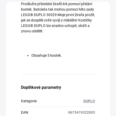
Prodlužte přátelské žirafě krk pomocí přidání
kostek. Batolata tak mohou pomocí této sady
LEGO® DUPLO 30329 Moje první žirafa prožít,
jak se dospělé zvíře vyvíjí z mláděte! Kostičky
LEGO® DUPLO lze snadno uchopit, složit a
znovu oddělit.
Obsahuje 5 kostek.
Doplňkové parametry
Kategorie
:
DUPLO
EAN
:
0673419322003