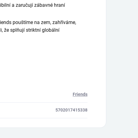
bilní a zaručují zábavné hraní
iends pouštíme na zem, zahříváme,
 že splňují striktní globální
Friends
5702017415338