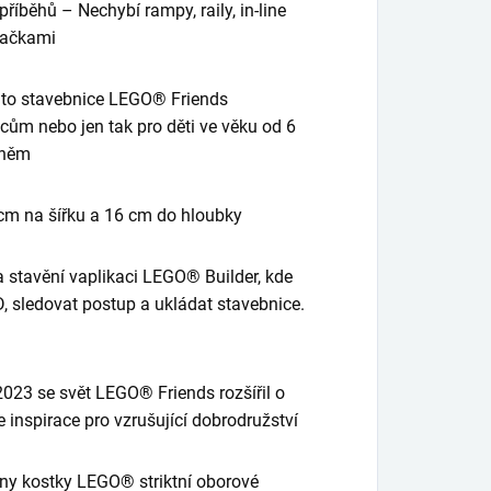
příběhů – Nechybí rampy, raily, in-line
kačkami
 Tato stavebnice LEGO® Friends
ům nebo jen tak pro děti ve věku od 6
v něm
cm na šířku a 16 cm do hloubky
a stavění vaplikaci LEGO® Builder, kde
D, sledovat postup a ukládat stavebnice.
023 se svět LEGO® Friends rozšířil o
 inspirace pro vzrušující dobrodružství
hny kostky LEGO® striktní oborové