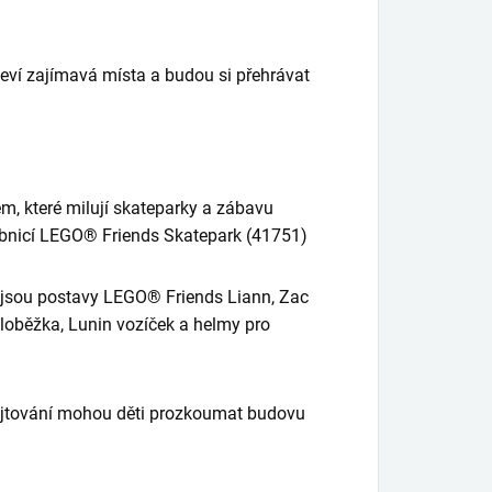
jeví zajímavá místa a budou si přehrávat
em, které milují skateparky a zábavu
avebnicí LEGO® Friends Skatepark (41751)
 jsou postavy LEGO® Friends Liann, Zac
koloběžka, Lunin vozíček a helmy pro
jtování mohou děti prozkoumat budovu