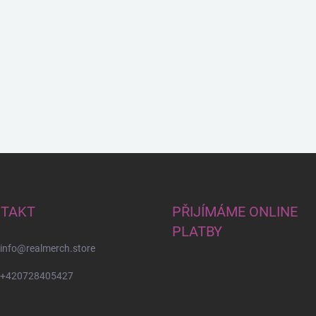
TAKT
PŘIJÍMÁME ONLINE
PLATBY
info
@
realmerch.store
+420728405427