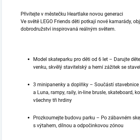
Přivítejte v městečku Heartlake novou generaci
Ve světě LEGO Friends děti potkají nové kamarády, ob
dobrodružství inspirovaná reálným světem.
Model skateparku pro děti od 6 let – Darujte dět
venku, skvělý stavitelský a herní zážitek se st
3 minipanenky a doplňky – Součástí stavebnice
a Luna, rampy, raily, in-line brusle, skateboard, 
všechny tři hrdiny
Prozkoumejte budovu parku – Po zábavném ske
s výtahem, dílnou a odpočinkovou zónou