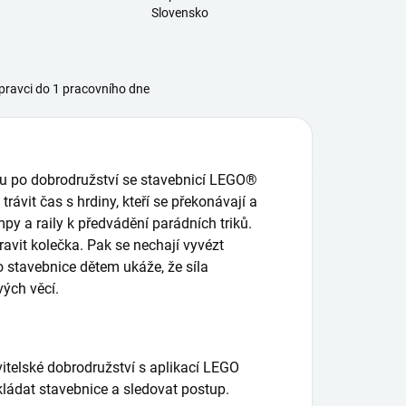
Slovensko
ravci do 1 pracovního dne
ouhu po dobrodružství se stavebnicí LEGO®
trávit čas s hrdiny, kteří se překonávají a
py a raily k předvádění parádních triků.
avit kolečka. Pak se nechají vyvézt
 stavebnice dětem ukáže, že síla
ých věcí.
vitelské dobrodružství s aplikací LEGO
 ukládat stavebnice a sledovat postup.