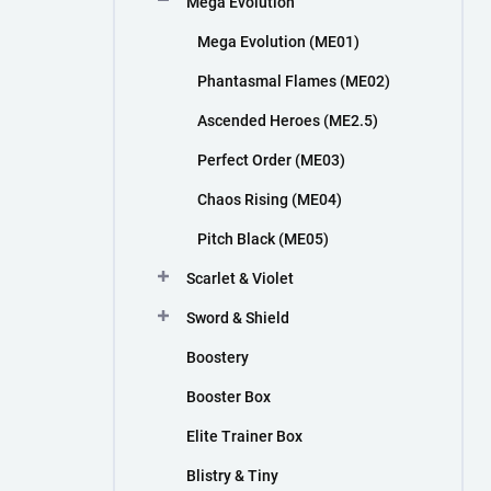
Mega Evolution
n
í
Mega Evolution (ME01)
p
a
Phantasmal Flames (ME02)
n
Ascended Heroes (ME2.5)
e
l
Perfect Order (ME03)
Chaos Rising (ME04)
Pitch Black (ME05)
Scarlet & Violet
Sword & Shield
Boostery
Booster Box
Elite Trainer Box
Blistry & Tiny