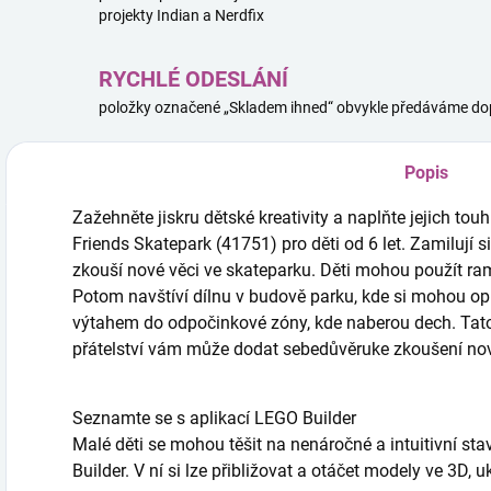
projekty Indian a Nerdfix
RYCHLÉ ODESLÁNÍ
položky označené „Skladem ihned“ obvykle předáváme dop
Popis
Zažehněte jiskru dětské kreativity a naplňte jejich t
Friends Skatepark (41751) pro děti od 6 let. Zamilují si 
zkouší nové věci ve skateparku. Děti mohou použít ram
Potom navštíví dílnu v budově parku, kde si mohou opr
výtahem do odpočinkové zóny, kde naberou dech. Tato
přátelství vám může dodat sebedůvěruke zkoušení nov
Seznamte se s aplikací LEGO Builder
Malé děti se mohou těšit na nenáročné a intuitivní sta
Builder. V ní si lze přibližovat a otáčet modely ve 3D,