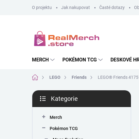
Přejít
O projektu
Jak nakupovat
Časté dotazy
Ob
na
obsah
MERCH
POKÉMON TCG
DESKOVÉ H
Domů
LEGO
Friends
LEGO® Friends 4175
P
Kategorie
o
Přeskočit
s
kategorie
t
Merch
r
a
Pokémon TCG
n