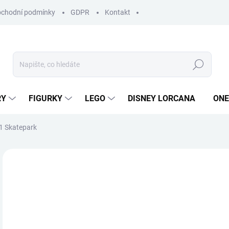
chodní podmínky
GDPR
Kontakt
Hledat
RY
FIGURKY
LEGO
DISNEY LORCANA
ONE
1 Skatepark
ZNAČKA:
LEGO
1 
Měr
MO
cena
Zaže