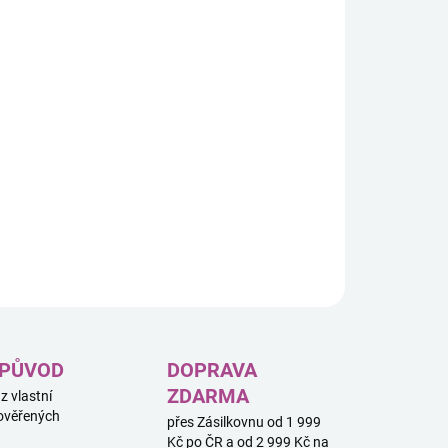
odružství se stavebnicí LEGO® Friends Skatepark (41751)
ěti od 6 let.
ILNÍ INFORMACE
ZEPTAT SE
HLÍDAT
 PŮVOD
DOPRAVA
ZDARMA
 z vlastní
ověřených
přes Zásilkovnu od 1 999
Kč po ČR a od 2 999 Kč na