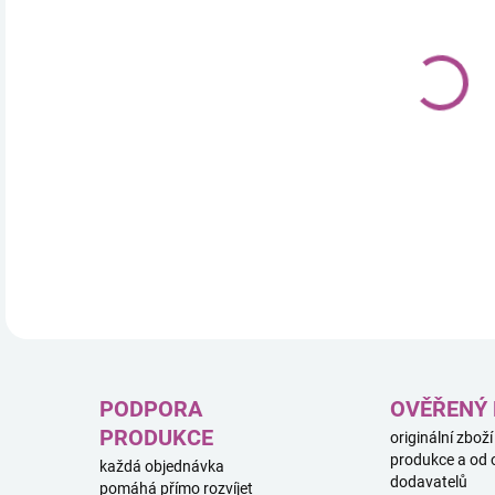
dobr
pro d
DETA
PODPORA
OVĚŘENÝ
PRODUKCE
originální zboží
produkce a od 
každá objednávka
dodavatelů
pomáhá přímo rozvíjet