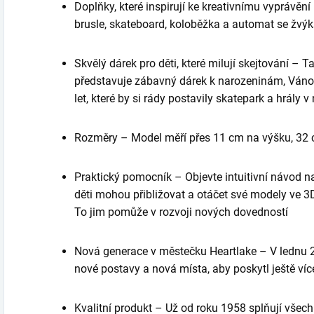
Doplňky, které inspirují ke kreativnímu vyprávění 
brusle, skateboard, koloběžka a automat se žvý
Skvělý dárek pro děti, které milují skejtování –
představuje zábavný dárek k narozeninám, Vánoc
let, které by si rády postavily skatepark a hrály 
Rozměry – Model měří přes 11 cm na výšku, 32 
Praktický pomocník – Objevte intuitivní návod n
děti mohou přibližovat a otáčet své modely ve 3
To jim pomůže v rozvoji nových dovedností
Nová generace v městečku Heartlake – V lednu 2
nové postavy a nová místa, aby poskytl ještě více
Kvalitní produkt – Už od roku 1958 splňují všec