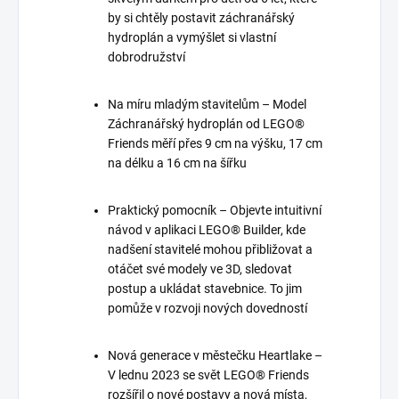
by si chtěly postavit záchranářský
hydroplán a vymýšlet si vlastní
dobrodružství
Na míru mladým stavitelům – Model
Záchranářský hydroplán od LEGO®
Friends měří přes 9 cm na výšku, 17 cm
na délku a 16 cm na šířku
Praktický pomocník – Objevte intuitivní
návod v aplikaci LEGO® Builder, kde
nadšení stavitelé mohou přibližovat a
otáčet své modely ve 3D, sledovat
postup a ukládat stavebnice. To jim
pomůže v rozvoji nových dovedností
Nová generace v městečku Heartlake –
V lednu 2023 se svět LEGO® Friends
rozšířil o nové postavy a nová místa,