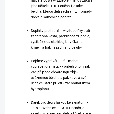
najdete postavy LEGO® Friends Zaca a
jeho učitelku Diu. Součástí je také
běluha, kterou děti zachrání z hromady
dřeva a kamení na pobřeží
Doplňky pro hraní – Mezi doplňky patří
záchranná vesta, paddleboard, pádlo,
vysílačky, dalekohled, lahvička na
krmení a hák nazáchranu běluhy
Pojďme vyprávět – Děti mohou
vyprávět dramatický příběh o tom, jak
Zac při paddleboardingu objeví
uvězněnou běluhu a pak zavolá své
učitelce, která přiletí v záchranářském
hydroplánu
Dárek pro děti s láskou ke zvířatům –
Tato stavebnice LEGO® Friends je
skvělým dárkem pro děti od 6 let, které