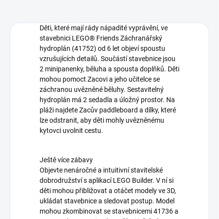
Děti, které mají rády nápadité vyprávění, ve
stavebnici LEGO® Friends Záchranářský
hydroplán (41752) od 6 let objeví spoustu
vzrušujících detailů. Součástí stavebnice jsou
2 minipanenky, běluha a spousta doplňků. Děti
mohou pomoct Zacovi a jeho učitelce se
záchranou uvězněné běluhy. Sestavitelný
hydroplán má 2 sedadla a úložný prostor. Na
pláži najdete Zacův paddleboard a dílky, které
lze odstranit, aby děti mohly uvězněnému
kytovci uvolnit cestu.
Ještě více zábavy
Objevte nenáročné a intuitivní stavitelské
dobrodružství s aplikací LEGO Builder. V ní si
děti mohou přibližovat a otáčet modely ve 3D,
ukládat stavebnice a sledovat postup. Model
mohou zkombinovat se stavebnicemi 41736 a