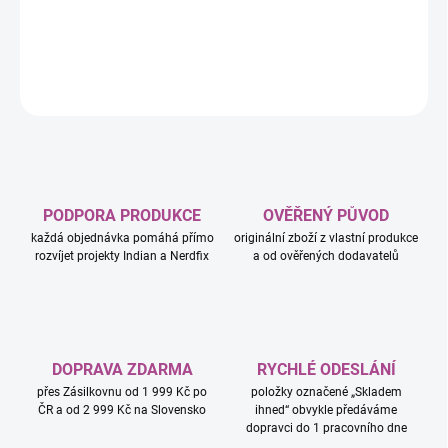
vzrušujících detailů.
DETAILNÍ INFORMACE
ZEPTAT SE
HLÍDAT
PODPORA PRODUKCE
OVĚŘENÝ PŮVOD
každá objednávka pomáhá přímo
originální zboží z vlastní produkce
rozvíjet projekty Indian a Nerdfix
a od ověřených dodavatelů
DOPRAVA ZDARMA
RYCHLÉ ODESLÁNÍ
přes Zásilkovnu od 1 999 Kč po
položky označené „Skladem
ČR a od 2 999 Kč na Slovensko
ihned“ obvykle předáváme
dopravci do 1 pracovního dne