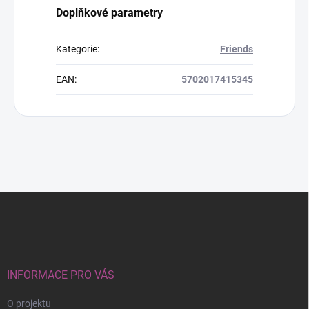
Doplňkové parametry
Kategorie
:
Friends
EAN
:
5702017415345
Z
á
p
a
t
í
INFORMACE PRO VÁS
O projektu