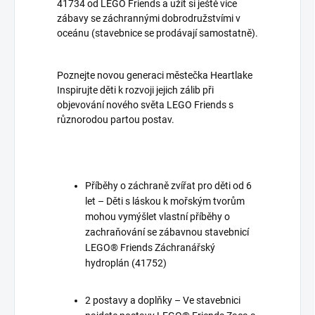
41734 od LEGO Friends a užít si ještě více
zábavy se záchrannými dobrodružstvími v
oceánu (stavebnice se prodávají samostatně).
Poznejte novou generaci městečka Heartlake
Inspirujte děti k rozvoji jejich zálib při
objevování nového světa LEGO Friends s
různorodou partou postav.
Příběhy o záchraně zvířat pro děti od 6
let – Děti s láskou k mořským tvorům
mohou vymýšlet vlastní příběhy o
zachraňování se zábavnou stavebnicí
LEGO® Friends Záchranářský
hydroplán (41752)
2 postavy a doplňky – Ve stavebnici