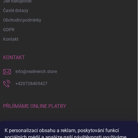
Jak nakupovat
Časté dotazy
Obchodní podmínky
GDPR
Kontakt
KONTAKT
info
@
realmerch.store
+420728405427
PŘIJÍMÁME ONLINE PLATBY
K personalizaci obsahu a reklam, poskytování funkcí
sociálních médií a analýze naší návštěvnosti využíváme