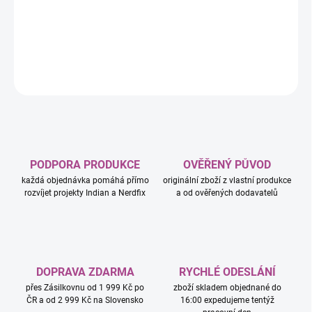
je model stánku se smoothies, plážová bugina a minipanenky
LEGO Friends Nova a Niko.
DETAILNÍ INFORMACE
ZEPTAT SE
HLÍDAT
PODPORA PRODUKCE
OVĚŘENÝ PŮVOD
každá objednávka pomáhá přímo
originální zboží z vlastní produkce
rozvíjet projekty Indian a Nerdfix
a od ověřených dodavatelů
DOPRAVA ZDARMA
RYCHLÉ ODESLÁNÍ
přes Zásilkovnu od 1 999 Kč po
zboží skladem objednané do
ČR a od 2 999 Kč na Slovensko
16:00 expedujeme tentýž