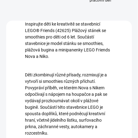
pracovní den
Inspirujte děti ke kreativitě se stavebnicí
LEGO® Friends (42625) Plážový stánek se
smoothies pro děti od 6 let. Součástí
stavebnice je model stánku se smoothies,
plážová bugina a minipanenky LEGO Friends
Nova a Niko.
Děti zkombinují různé přísady, rozmixují je a
vytvoří si smoothies různých příchutí.
Povypráví příběh, ve kterém Nova s Nikem
odpočívají s nápojem na houpačce a pak se
vydávají prozkoumávat okolí v plážové
bugině. Součástí této stavebnice LEGO je
spousta doplňků, které podněcují kreativní
hraní, včetně jídelního lístku, surfovacího
prkna, záchranné vesty, autokamery a
rozcestníku.