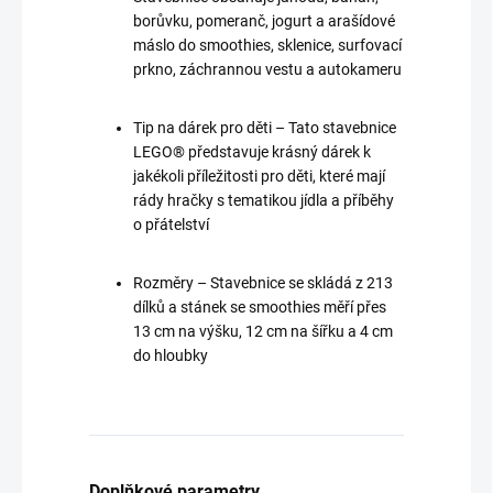
borůvku, pomeranč, jogurt a arašídové
máslo do smoothies, sklenice, surfovací
prkno, záchrannou vestu a autokameru
Tip na dárek pro děti – Tato stavebnice
LEGO® představuje krásný dárek k
jakékoli příležitosti pro děti, které mají
rády hračky s tematikou jídla a příběhy
o přátelství
Rozměry – Stavebnice se skládá z 213
dílků a stánek se smoothies měří přes
13 cm na výšku, 12 cm na šířku a 4 cm
do hloubky
Doplňkové parametry