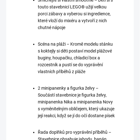
Smíchejte si vlastní smoothie – Děti si s
touto stavebnicí LEGO® užijí velkou
porci zábavy a vyberou si ingredience,
které vloží do mixéru a vytvoří z nich
chutné nápoje
Scéna na pláži – Kromě modelu stánku
s koktejly si děti postaví model plážové
buginy, houpačku, chladicí box a
rozcestník a pustí se do vyprávění
vlastních příběhů z pláže
2 minipanenky a figurka želvy –
Součástí stavebnice je figurka želvy,
minipanenka Nika a minipanenka Novy
s vyměnitelným obličejem, který ukazuje
její reakci, když se jí do očí dostane písek
Řada doplňků pro vyprávění příběhů –
Stavebnice obsahuje jahodu, banán,