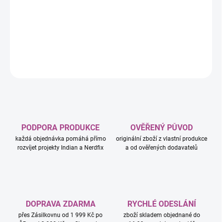
hodiny zábavy se 2 minipanenkami, 2 figurkami pejsků,
sestavitelným vozidlem, bazénkem a spoustou doplňků pro péči o
domácí mazlíčky.
DETAILNÍ INFORMACE
ZEPTAT SE
HLÍDAT
PODPORA PRODUKCE
OVĚŘENÝ PŮVOD
každá objednávka pomáhá přímo
originální zboží z vlastní produkce
rozvíjet projekty Indian a Nerdfix
a od ověřených dodavatelů
DOPRAVA ZDARMA
RYCHLÉ ODESLÁNÍ
přes Zásilkovnu od 1 999 Kč po
zboží skladem objednané do