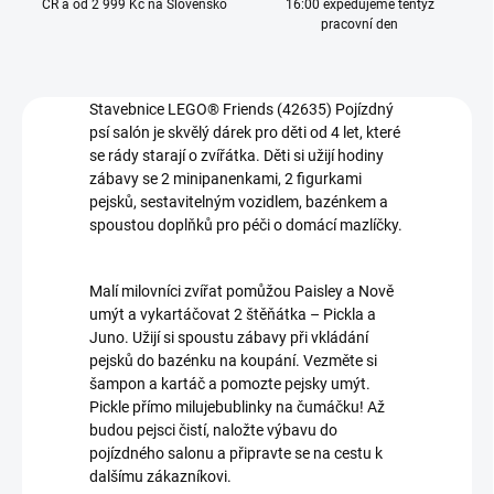
ČR a od 2 999 Kč na Slovensko
16:00 expedujeme tentýž
pracovní den
Stavebnice LEGO® Friends (42635) Pojízdný
psí salón je skvělý dárek pro děti od 4 let, které
se rády starají o zvířátka. Děti si užijí hodiny
zábavy se 2 minipanenkami, 2 figurkami
pejsků, sestavitelným vozidlem, bazénkem a
spoustou doplňků pro péči o domácí mazlíčky.
Malí milovníci zvířat pomůžou Paisley a Nově
umýt a vykartáčovat 2 štěňátka – Pickla a
Juno. Užijí si spoustu zábavy při vkládání
pejsků do bazénku na koupání. Vezměte si
šampon a kartáč a pomozte pejsky umýt.
Pickle přímo milujebublinky na čumáčku! Až
budou pejsci čistí, naložte výbavu do
pojízdného salonu a připravte se na cestu k
dalšímu zákazníkovi.