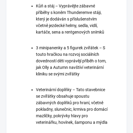
Kůň a stáj – Vyprávějte zábavné
příběhy s koněm Thunderemve stáji,
který je dodáván s příslušenstvím
včetně jezdecké helmy, sedla, vidlí,
kartáče, sena a rentgenových snímků
3 minipanenky a 5 figurek zvířátek – S
touto hračkou na rozvoj sociálních
dovedností děti vyprávějí příběh o tom,
jak Olly a Autumn navštíví veterinární
kliniku se svými zvířátky
Veterinární doplňky – Tato stavebnice
se zvířátky obsahuje spoustu
zábavných doplňků pro hraní, včetně
pokladny, slunečnic, krmiva pro domácí
mazlíčky, pokrývky hlavy pro
veterinářku, hovínek, šamponu a mýdla