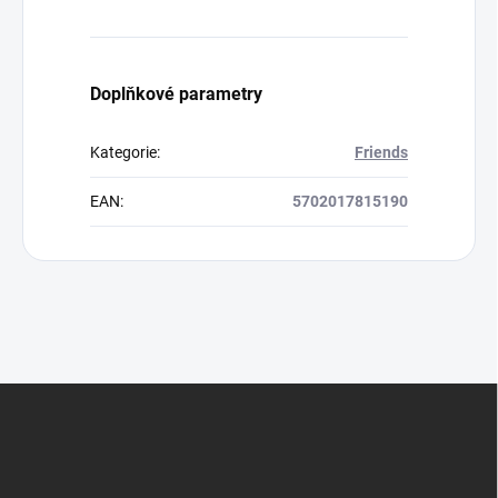
Doplňkové parametry
Kategorie
:
Friends
EAN
:
5702017815190
Z
á
p
a
t