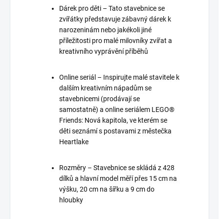
Dárek pro děti – Tato stavebnice se
zvířátky představuje zábavný dárek k
narozeninám nebo jakékoli jiné
příležitosti pro malé milovníky zvířat a
kreativního vyprávění příběhů
Online seriál – Inspirujte malé stavitele k
dalším kreativním nápadům se
stavebnicemi (prodávají se
samostatně) a online seriálem LEGO®
Friends: Nová kapitola, ve kterém se
děti seznámí s postavami z městečka
Heartlake
Rozměry – Stavebnice se skládá z 428
dílků a hlavní model měří přes 15 cm na
výšku, 20 cm na šířku a 9 cm do
hloubky