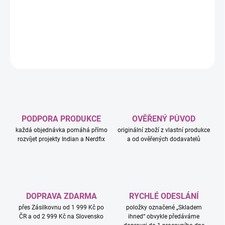
koně a domácí mazlíčky obsahuje 3 minipanenky LEGO Friends,
koně, 3 psy a figurku kočky.
DETAILNÍ INFORMACE
ZEPTAT SE
HLÍDAT
PODPORA PRODUKCE
OVĚŘENÝ PŮVOD
každá objednávka pomáhá přímo
originální zboží z vlastní produkce
rozvíjet projekty Indian a Nerdfix
a od ověřených dodavatelů
DOPRAVA ZDARMA
RYCHLÉ ODESLÁNÍ
přes Zásilkovnu od 1 999 Kč po
položky označené „Skladem
ČR a od 2 999 Kč na Slovensko
ihned“ obvykle předáváme