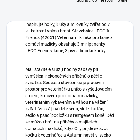
dopravci do 1 pracovního dne
Inspirujte holky, kluky a milovníky zvířat od 7
let ke kreativnímu hraní. Stavebnice LEGO®
Friends (42651) Veterinární klinika pro koně a
domácí mazlíčky obsahuje 3 minipanenky
LEGO Friends, koně, 3 psy a figurku kočky.
Malí stavitelé si užijí hodiny zábavy při
vymýšlení nekonečných příběhů o péči o
zvířátka. Součástí stavebnice je pracovní
prostor pro veterinářku Eniko s vyšetřovacím
stolem, krmivem pro domácí mazlíčky,
veterinárním vybavením a váhou na vážení
zvířat. Ve stáji najdete seno, vidle, kartáč,
sedlo a psací podložku s rentgenem koně. Děti
se můžou hrát na příběhy o majitelích
domácích mazlíčků, když Olly přijde se svou
kočku k veterinářce a Autumn navštíví svého