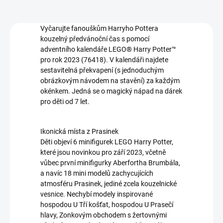
Vyčarujte fanouškům Harryho Pottera
kouzelný předvánoční čas s pomocí
adventního kalendáře LEGO® Harry Potter™
pro rok 2023 (76418). V kalendáři najdete
sestavitelná překvapení (s jednoduchým
obrázkovým návodem na stavění) za každým
okénkem. Jedná se o magický nápad na dárek
pro děti od 7 let.
Ikonická místa z Prasinek
Děti objeví 6 minifigurek LEGO Harry Potter,
které jsou novinkou pro září 2023, včetně
vůbec první minifigurky Aberfortha Brumbála,
a navíc 18 mini modelů zachycujících
atmosféru Prasinek, jediné zcela kouzelnické
vesnice. Nechybí modely inspirované
hospodou U Tří košťat, hospodou U Prasečí
hlavy, Zonkovým obchodem s žertovnými