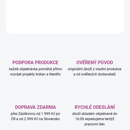
2023 (76418).
DETAILNÍ INFORMACE
ZEPTAT SE
HLÍDAT
PODPORA PRODUKCE
OVĚŘENÝ PŮVOD
každá objednávka pomáhá přímo
originální zboží z vlastní produkce
rozvíjet projekty Indian a Nerdfix
a od ověřených dodavatelů
DOPRAVA ZDARMA
RYCHLÉ ODESLÁNÍ
přes Zásilkovnu od 1 999 Kč po
zboží skladem objednané do
ČR a od 2 999 Kč na Slovensko
16:00 expedujeme tentýž
pracovní den