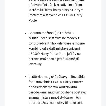
předvánoční dárek kreativním dětem,
které milují filmy, knihy a hry s Harrym
Potterem a stavebnice LEGO® Harry
Potter
Spousta možností, jak si hrát –
Minifigurky a sestavitelné modely z
tohoto adventního kalendáře je možné
kombinovat s dalšími stavebnicemi
LEGO® Harry Potter™ pro ještě více
herních možností a ještě úžasnější
výstavky
Ještě více magické zábavy – Rozsáhlá
řada stavebnic LEGO® Harry Potter™
přináší všem malým kouzelníkům,
čarodějkám i mudlům oblíbené postavy,
známá místa a množství čarovných
dobrodružství na motivy filmové série