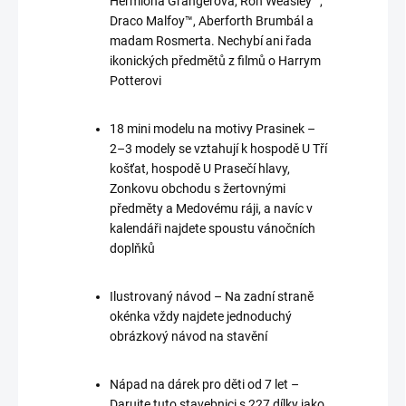
Hermiona Grangerová, Ron Weasley™,
Draco Malfoy™, Aberforth Brumbál a
madam Rosmerta. Nechybí ani řada
ikonických předmětů z filmů o Harrym
Potterovi
18 mini modelu na motivy Prasinek –
2–3 modely se vztahují k hospodě U Tří
košťat, hospodě U Prasečí hlavy,
Zonkovu obchodu s žertovnými
předměty a Medovému ráji, a navíc v
kalendáři najdete spoustu vánočních
doplňků
Ilustrovaný návod – Na zadní straně
okénka vždy najdete jednoduchý
obrázkový návod na stavění
Nápad na dárek pro děti od 7 let –
Darujte tuto stavebnici s 227 dílky jako