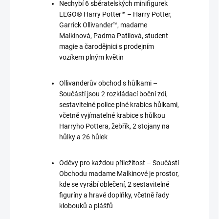
Nechybí 6 sběratelských minifigurek
LEGO® Harry Potter™ – Harry Potter,
Garrick Ollivander™, madame
Malkinová, Padma Patilová, student
magie a čarodějnici s prodejním
vozíkem plným květin
Ollivanderův obchod s hůlkami –
Součástí jsou 2 rozkládací boční zdi,
sestavitelné police plné krabics hůlkami,
včetně vyjímatelné krabice s hůlkou
Harryho Pottera, žebřík, 2 stojany na
hůlky a 26 hůlek
Oděvy pro každou příležitost – Součástí
Obchodu madame Malkinové je prostor,
kde se vyrábí oblečení, 2 sestavitelné
figuríny a hravé doplňky, včetně řady
klobouků a plášťů