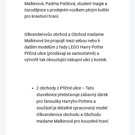
Malkinová, Padma Patilová, student magie a
čarodějnice s prodejním vozíkem plným květin
pro kreativní hraní.
Ollivanderovův obchod a Obchod madame
Malkinové lze propojit mezi sebou nebo k
dalším modelům z řady LEGO Harry Potter
Příčná ulice (prodávají se samostatně) a
vytvořit tak okouzlující nákupní ulici z kostek.
2 obchody z Příčné ulice – Tato
stavebnice představuje zábavný dárek
pro fanoušky Harryho Pottera a
součástí je detailně zpracovaný model
Ollivanderova obchodu a Obchodu
madame Malkinové pro kouzelné hraní