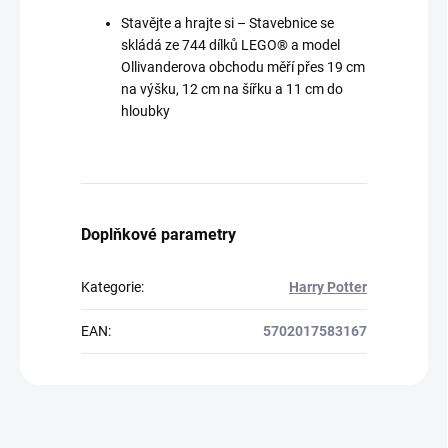
Stavějte a hrajte si – Stavebnice se
skládá ze 744 dílků LEGO® a model
Ollivanderova obchodu měří přes 19 cm
na výšku, 12 cm na šířku a 11 cm do
hloubky
Doplňkové parametry
Kategorie
:
Harry Potter
EAN
:
5702017583167