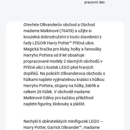
pracovní den
Otevřete Ollivanderův obchod a Obchod
madame Malkinové (76439) a užijte si
kouzelná dobrodružství s touto stavebnicí z
řady LEGO® Harry Potter™ Příčná ulice.
Magická hračka pro kluky, holky a fanoušky
Harryho Pottera od 8 let obsahuje
propracované modely 2 slavných obchodů v
Příčné ulici z kostek LEGO plné hravých
doplňků. Na policích Ollivanderova obchodu s
hůlkami najdete vyjímatelnou krabici s hůlkou
Harryho Pottera, stojany na hůlky, žebřík a
celkem 26 hůlek. V obchodě madame
Malkinové Oděvy pro každou příležitost
najdete figuríny, klobouky a pláště.
Nechybí 6 sběratelských minifigurek LEGO –
Harry Potter, Garrick Ollivander™, madame