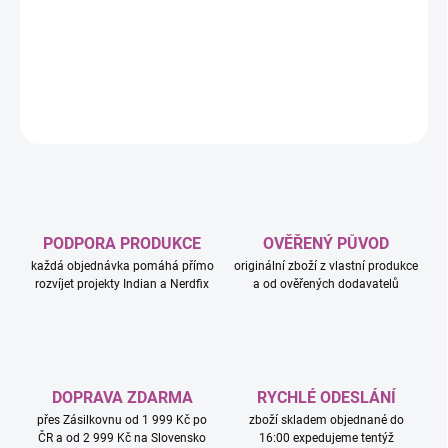
(76439) a užijte si kouzelná dobrodružství s touto stavebnicí z
řady LEGO® Harry Potter™ Příčná ulice.
DETAILNÍ INFORMACE
ZEPTAT SE
HLÍDAT
PODPORA PRODUKCE
OVĚŘENÝ PŮVOD
každá objednávka pomáhá přímo
originální zboží z vlastní produkce
rozvíjet projekty Indian a Nerdfix
a od ověřených dodavatelů
DOPRAVA ZDARMA
RYCHLÉ ODESLÁNÍ
přes Zásilkovnu od 1 999 Kč po
zboží skladem objednané do
ČR a od 2 999 Kč na Slovensko
16:00 expedujeme tentýž