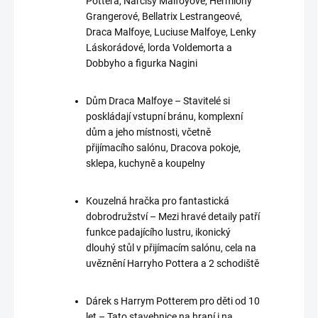
Pottera, Narcisy Malfoyové, Hermiony
Grangerové, Bellatrix Lestrangeové,
Draca Malfoye, Luciuse Malfoye, Lenky
Láskorádové, lorda Voldemorta a
Dobbyho a figurka Nagini
Dům Draca Malfoye – Stavitelé si
poskládají vstupní bránu, komplexní
dům a jeho místnosti, včetně
přijímacího salónu, Dracova pokoje,
sklepa, kuchyně a koupelny
Kouzelná hračka pro fantastická
dobrodružství – Mezi hravé detaily patří
funkce padajícího lustru, ikonický
dlouhý stůl v přijímacím salónu, cela na
uvěznění Harryho Pottera a 2 schodiště
Dárek s Harrym Potterem pro děti od 10
let – Tato stavebnice na hraní i na