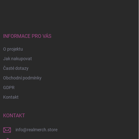
Z
á
p
a
t
í
INFORMACE PRO VÁS
O projektu
Jak nakupovat
Časté dotazy
Obchodní podmínky
GDPR
Kontakt
KONTAKT
info
@
realmerch.store