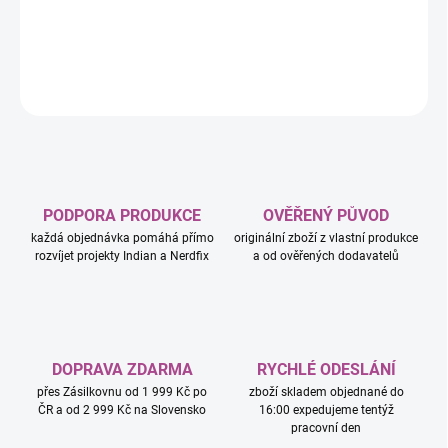
(76453) Sídlo rodu Malfoyů.
DETAILNÍ INFORMACE
ZEPTAT SE
HLÍDAT
PODPORA PRODUKCE
OVĚŘENÝ PŮVOD
každá objednávka pomáhá přímo
originální zboží z vlastní produkce
rozvíjet projekty Indian a Nerdfix
a od ověřených dodavatelů
DOPRAVA ZDARMA
RYCHLÉ ODESLÁNÍ
přes Zásilkovnu od 1 999 Kč po
zboží skladem objednané do
ČR a od 2 999 Kč na Slovensko
16:00 expedujeme tentýž
pracovní den