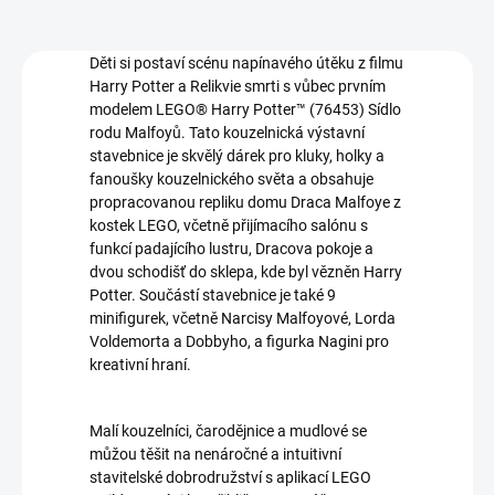
Děti si postaví scénu napínavého útěku z filmu
Harry Potter a Relikvie smrti s vůbec prvním
modelem LEGO® Harry Potter™ (76453) Sídlo
rodu Malfoyů. Tato kouzelnická výstavní
stavebnice je skvělý dárek pro kluky, holky a
fanoušky kouzelnického světa a obsahuje
propracovanou repliku domu Draca Malfoye z
kostek LEGO, včetně přijímacího salónu s
funkcí padajícího lustru, Dracova pokoje a
dvou schodišť do sklepa, kde byl vězněn Harry
Potter. Součástí stavebnice je také 9
minifigurek, včetně Narcisy Malfoyové, Lorda
Voldemorta a Dobbyho, a figurka Nagini pro
kreativní hraní.
Malí kouzelníci, čarodějnice a mudlové se
můžou těšit na nenáročné a intuitivní
stavitelské dobrodružství s aplikací LEGO