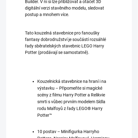
Builder. V ní si lze přibližovat a otáčet 3D
digitální verzi stavěného modelu, sledovat
postup a mnohem více.
Tato kouzelná stavebnice pro fanoušky
fantasy dobrodružství je součástí rozsáhlé
řady sběratelských stavebnic LEGO Harry
Potter (prodávají se samostatně).
Kouzelnická stavebnice na hraní i na
výstavku – Připomeňte si magické
scény z filmu Harry Potter a Relikvie
smrti s vůbec prvním modelem Sídla
rodu Malfoyů z řady LEGO® Harry
Potter™
10 postav – Minifigurka Harryho