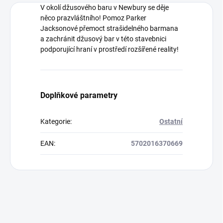
V okolí džusového baru v Newbury se děje
něco prazvláštního! Pomoz Parker
Jacksonové přemoct strašidelného barmana
a zachránit džusový bar v této stavebnici
podporující hraní v prostředí rozšířené reality!
Doplňkové parametry
Kategorie
:
Ostatní
EAN
:
5702016370669