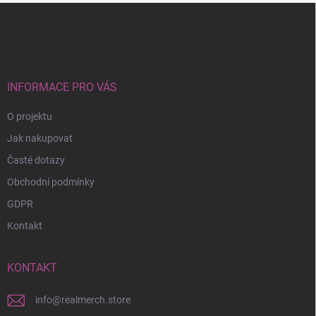
Z
á
p
a
t
í
INFORMACE PRO VÁS
O projektu
Jak nakupovat
Časté dotazy
Obchodní podmínky
GDPR
Kontakt
KONTAKT
info
@
realmerch.store