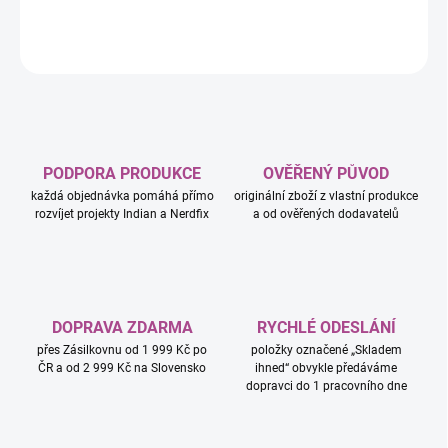
DETAILNÍ INFORMACE
ZEPTAT SE
HLÍDAT
PODPORA PRODUKCE
OVĚŘENÝ PŮVOD
každá objednávka pomáhá přímo
originální zboží z vlastní produkce
rozvíjet projekty Indian a Nerdfix
a od ověřených dodavatelů
DOPRAVA ZDARMA
RYCHLÉ ODESLÁNÍ
přes Zásilkovnu od 1 999 Kč po
položky označené „Skladem
ČR a od 2 999 Kč na Slovensko
ihned“ obvykle předáváme
dopravci do 1 pracovního dne