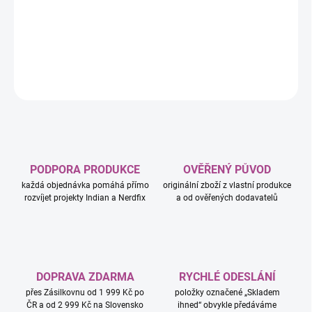
a Sawtooth je sběratelská fantasy herní stavebnice pro děti od 9
let.
DETAILNÍ INFORMACE
ZEPTAT SE
HLÍDAT
PODPORA PRODUKCE
OVĚŘENÝ PŮVOD
každá objednávka pomáhá přímo
originální zboží z vlastní produkce
rozvíjet projekty Indian a Nerdfix
a od ověřených dodavatelů
DOPRAVA ZDARMA
RYCHLÉ ODESLÁNÍ
přes Zásilkovnu od 1 999 Kč po
položky označené „Skladem
ČR a od 2 999 Kč na Slovensko
ihned“ obvykle předáváme