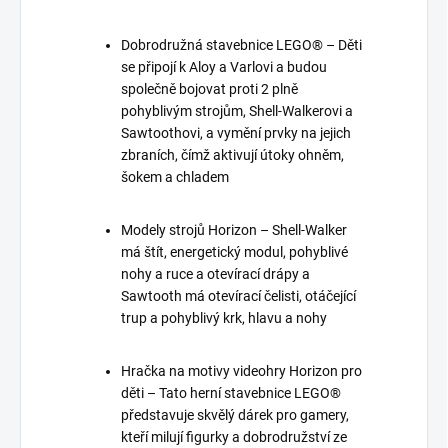
Dobrodružná stavebnice LEGO® – Děti
se připojí k Aloy a Varlovi a budou
společně bojovat proti 2 plně
pohyblivým strojům, Shell-Walkerovi a
Sawtoothovi, a vymění prvky na jejich
zbraních, čímž aktivují útoky ohněm,
šokem a chladem
Modely strojů Horizon – Shell-Walker
má štít, energetický modul, pohyblivé
nohy a ruce a otevírací drápy a
Sawtooth má otevírací čelisti, otáčející
trup a pohyblivý krk, hlavu a nohy
Hračka na motivy videohry Horizon pro
děti – Tato herní stavebnice LEGO®
představuje skvělý dárek pro gamery,
kteří milují figurky a dobrodružství ze