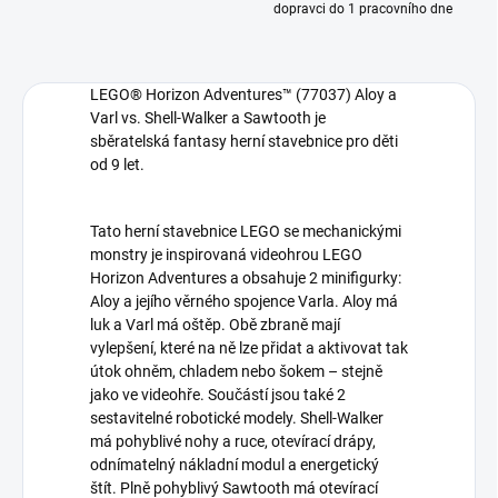
dopravci do 1 pracovního dne
LEGO® Horizon Adventures™ (77037) Aloy a
Varl vs. Shell-Walker a Sawtooth je
sběratelská fantasy herní stavebnice pro děti
od 9 let.
Tato herní stavebnice LEGO se mechanickými
monstry je inspirovaná videohrou LEGO
Horizon Adventures a obsahuje 2 minifigurky:
Aloy a jejího věrného spojence Varla. Aloy má
luk a Varl má oštěp. Obě zbraně mají
vylepšení, které na ně lze přidat a aktivovat tak
útok ohněm, chladem nebo šokem – stejně
jako ve videohře. Součástí jsou také 2
sestavitelné robotické modely. Shell-Walker
má pohyblivé nohy a ruce, otevírací drápy,
odnímatelný nákladní modul a energetický
štít. Plně pohyblivý Sawtooth má otevírací