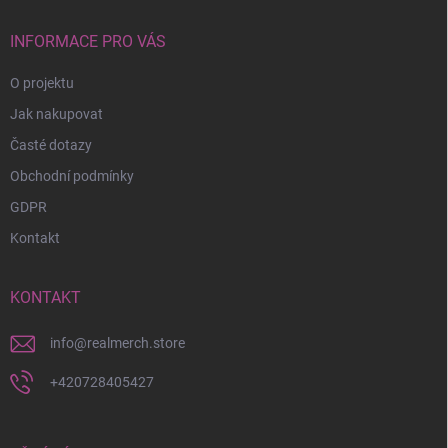
t
í
INFORMACE PRO VÁS
O projektu
Jak nakupovat
Časté dotazy
Obchodní podmínky
GDPR
Kontakt
KONTAKT
info
@
realmerch.store
+420728405427