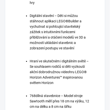
hry
Digitální stavění – Děti si můžou
stáhnout aplikaci LEGO®Builder a
vychutnat si pohlcující stavitelský
zážitek s intuitivními funkcemi
přibližování a otáčení modelů ve 3D a
možností ukládání stavebnic a
zobrazení postupu ve stavění
Hraní ve skutečném i digitálním světě –
Se souhlasem rodičů si děti vyzkouší
akční dobrodružnou videohru LEGO®
Horizon Adventures™ inspirovanou
světem Horizon
768dílná stavebnice – Model stroje
Sawtooth měří přes 18 cm na výšku, 12
cm na délku a 8 cm na šířku