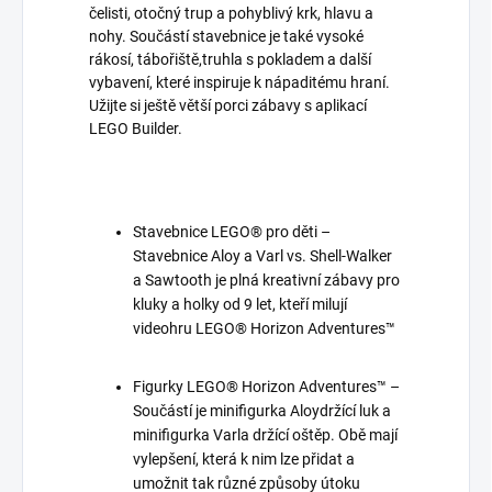
čelisti, otočný trup a pohyblivý krk, hlavu a
nohy. Součástí stavebnice je také vysoké
rákosí, tábořiště,truhla s pokladem a další
vybavení, které inspiruje k nápaditému hraní.
Užijte si ještě větší porci zábavy s aplikací
LEGO Builder.
Stavebnice LEGO® pro děti –
Stavebnice Aloy a Varl vs. Shell-Walker
a Sawtooth je plná kreativní zábavy pro
kluky a holky od 9 let, kteří milují
videohru LEGO® Horizon Adventures™
Figurky LEGO® Horizon Adventures™ –
Součástí je minifigurka Aloydržící luk a
minifigurka Varla držící oštěp. Obě mají
vylepšení, která k nim lze přidat a
umožnit tak různé způsoby útoku