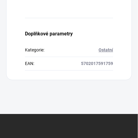
Doplňkové parametry
Kategorie
:
Ostatní
EAN
:
5702017591759
Z
á
p
a