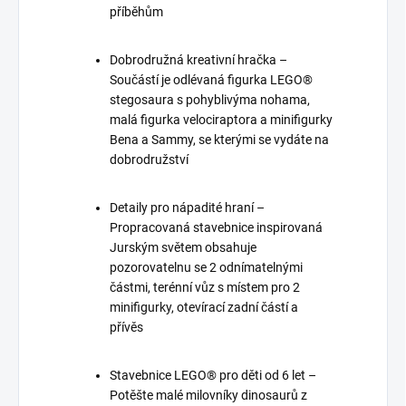
příběhům
Dobrodružná kreativní hračka –
Součástí je odlévaná figurka LEGO®
stegosaura s pohyblivýma nohama,
malá figurka velociraptora a minifigurky
Bena a Sammy, se kterými se vydáte na
dobrodružství
Detaily pro nápadité hraní –
Propracovaná stavebnice inspirovaná
Jurským světem obsahuje
pozorovatelnu se 2 odnímatelnými
částmi, terénní vůz s místem pro 2
minifigurky, otevírací zadní částí a
přívěs
Stavebnice LEGO® pro děti od 6 let –
Potěšte malé milovníky dinosaurů z