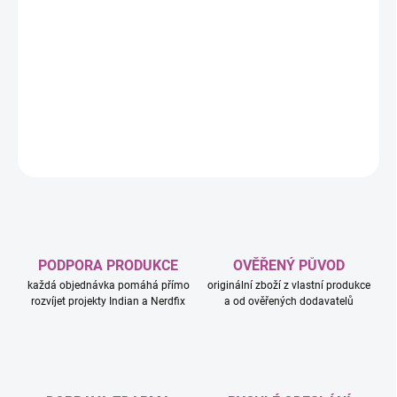
poslouží jako krásný dárek plný hraní na postavy. Po sestavení
této sady z řady LEGO® Jurassic World si děti mohou vymyslet
nekonečné příběhy s odlévanou figurkou stegosaura s
pohyblivýma nohama, malou figurkou velociraptora a
minifigurkami Bena a Sammy.
DETAILNÍ INFORMACE
ZEPTAT SE
HLÍDAT
PODPORA PRODUKCE
OVĚŘENÝ PŮVOD
každá objednávka pomáhá přímo
originální zboží z vlastní produkce
rozvíjet projekty Indian a Nerdfix
a od ověřených dodavatelů