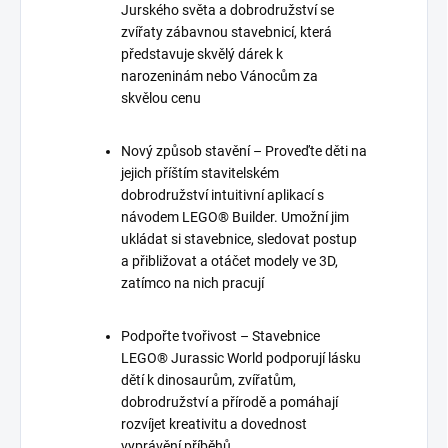
Jurského světa a dobrodružství se
zvířaty zábavnou stavebnicí, která
představuje skvělý dárek k
narozeninám nebo Vánocům za
skvělou cenu
Nový způsob stavění – Proveďte děti na
jejich příštím stavitelském
dobrodružství intuitivní aplikací s
návodem LEGO® Builder. Umožní jim
ukládat si stavebnice, sledovat postup
a přibližovat a otáčet modely ve 3D,
zatímco na nich pracují
Podpořte tvořivost – Stavebnice
LEGO® Jurassic World podporují lásku
dětí k dinosaurům, zvířatům,
dobrodružství a přírodě a pomáhají
rozvíjet kreativitu a dovednost
vyprávění příběhů