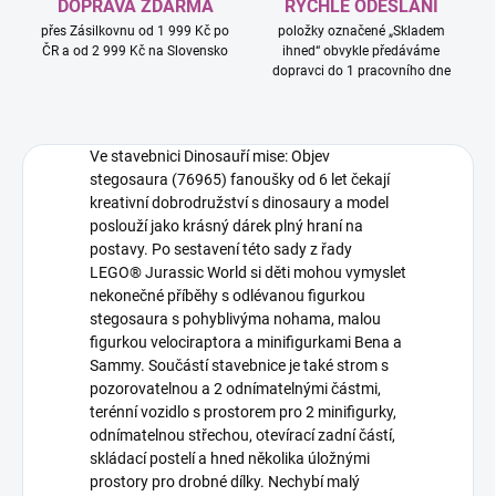
DOPRAVA ZDARMA
RYCHLÉ ODESLÁNÍ
přes Zásilkovnu od 1 999 Kč po
položky označené „Skladem
ČR a od 2 999 Kč na Slovensko
ihned“ obvykle předáváme
dopravci do 1 pracovního dne
Ve stavebnici Dinosauří mise: Objev
stegosaura (76965) fanoušky od 6 let čekají
kreativní dobrodružství s dinosaury a model
poslouží jako krásný dárek plný hraní na
postavy. Po sestavení této sady z řady
LEGO® Jurassic World si děti mohou vymyslet
nekonečné příběhy s odlévanou figurkou
stegosaura s pohyblivýma nohama, malou
figurkou velociraptora a minifigurkami Bena a
Sammy. Součástí stavebnice je také strom s
pozorovatelnou a 2 odnímatelnými částmi,
terénní vozidlo s prostorem pro 2 minifigurky,
odnímatelnou střechou, otevírací zadní částí,
skládací postelí a hned několika úložnými
prostory pro drobné dílky. Nechybí malý