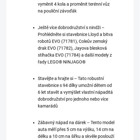
vyměnit 4 kola a proměnit terénní vůz
na pouliční závoďák
Ještě více dobrodružství s nindži –
Prohlédněte si stavebnice Lloyd a bitva
robotů EVO (71781), Coleův zemský
drak EVO (71782), Jayova blesková
stíhačka EVO (71784) a další modely z
řady LEGO® NINJAGO®
Stavějte a hrajte si – Tato robustní
stavebnice s 94 dílky umožní dětem od
6 let stavět a vymýšlet vlastní nápaditá
dobrodružství pro jednoho nebo více
kamarádů
Zábavný nápad na dárek – Tento model
auta měří přes 5 cm na výšku, 14 cm na
délku a 10 cm na šířku a skvěle poslouží