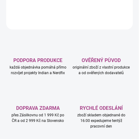
DETAILNÍ INFORMACE
ZEPTAT SE
HLÍDAT
PODPORA PRODUKCE
OVĚŘENÝ PŮVOD
každá objednávka pomáhá přímo
originální zboží z vlastní produkce
rozvíjet projekty Indian a Nerdfix
a od ověřených dodavatelů
DOPRAVA ZDARMA
RYCHLÉ ODESLÁNÍ
přes Zásilkovnu od 1 999 Kč po
zboží skladem objednané do
ČR a od 2 999 Kč na Slovensko
16:00 expedujeme tentýž
pracovní den