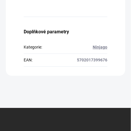
Doplňkové parametry
Kategorie
:
Ninjago
EAN
:
5702017399676
Z
á
p
a