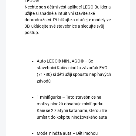
LEGO®
Nechte se s dětmi vést aplikací LEGO Builder a
užijte si snadné a intuitivní stavitelské
dobrodružství. Přibližujte a otáčejte modely ve
3D, ukládejte své stavebnice a sledujte svůj
postup.
Auto LEGO® NINJAGO® – Se
stavebnicí Kaiův nindža závoďák EVO
(71780) si děti užijí spoustu napínavých
závodů
1 minifigurka – Tato stavebnice na
motivy nindžů obsahuje minifigurku
Kaie se 2 zlatými katanami, kterou lze
umístit do kokpitu nindžovského auta
Model nindža auta – Děti mohou