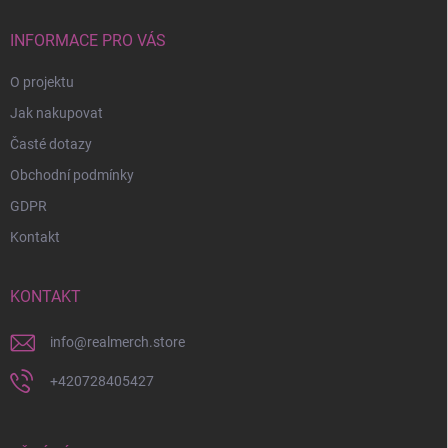
t
í
INFORMACE PRO VÁS
O projektu
Jak nakupovat
Časté dotazy
Obchodní podmínky
GDPR
Kontakt
KONTAKT
info
@
realmerch.store
+420728405427