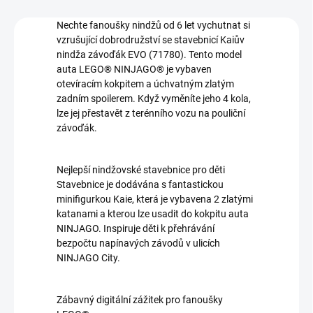
Nechte fanoušky nindžů od 6 let vychutnat si
vzrušující dobrodružství se stavebnicí Kaiův
nindža závoďák EVO (71780). Tento model
auta LEGO® NINJAGO® je vybaven
otevíracím kokpitem a úchvatným zlatým
zadním spoilerem. Když vyměníte jeho 4 kola,
lze jej přestavět z terénního vozu na pouliční
závoďák.
Nejlepší nindžovské stavebnice pro děti
Stavebnice je dodávána s fantastickou
minifigurkou Kaie, která je vybavena 2 zlatými
katanami a kterou lze usadit do kokpitu auta
NINJAGO. Inspiruje děti k přehrávání
bezpočtu napínavých závodů v ulicích
NINJAGO City.
Zábavný digitální zážitek pro fanoušky