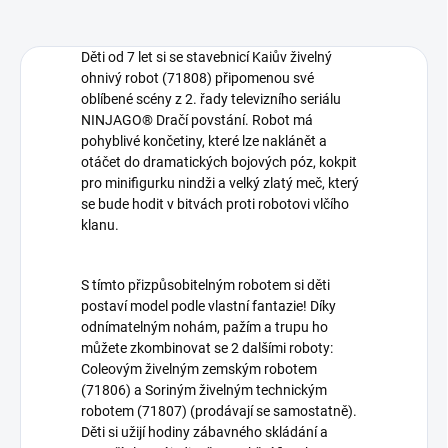
Děti od 7 let si se stavebnicí Kaiův živelný
ohnivý robot (71808) připomenou své
oblíbené scény z 2. řady televizního seriálu
NINJAGO® Dračí povstání. Robot má
pohyblivé končetiny, které lze naklánět a
otáčet do dramatických bojových póz, kokpit
pro minifigurku nindži a velký zlatý meč, který
se bude hodit v bitvách proti robotovi vlčího
klanu.
S tímto přizpůsobitelným robotem si děti
postaví model podle vlastní fantazie! Díky
odnímatelným nohám, pažím a trupu ho
můžete zkombinovat se 2 dalšími roboty:
Coleovým živelným zemským robotem
(71806) a Soriným živelným technickým
robotem (71807) (prodávají se samostatně).
Děti si užijí hodiny zábavného skládání a