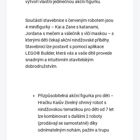
vytvoří vlastní jedinečnou akční figurku.
Součástí stavebnice s červeným robotem jsou
4 minifigurky – Kai a Zane s katanami,
Jordana s mečem a válečník s vlčí maskou – s
kterými děti čekají akční nindžovské příběhy.
Stavebnici lze postavit s pomocí aplikace
LEGO® Builder, která vás a vaše dítě provede
snadným a intuitivním stavitelským
dobrodružstvím.
Přizpůsobitelná akční figurka pro děti –
Hračku Kaiův živelný ohnivý robot s
nindžovskou tematikou pro děti od 7 let
lze kombinovat s dalšími 2 roboty
(prodávají se samostatně) díky
odnímatelným nohám, pažím a trupu