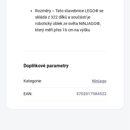
Rozměry – Tato stavebnice LEGO® se
skládá z 322 dílků a součástí je
robotický oblek ze světa NINJAGO®,
který měří přes 16 cm na výšku
Doplňkové parametry
Kategorie
:
Ninjago
EAN
:
5702017584522