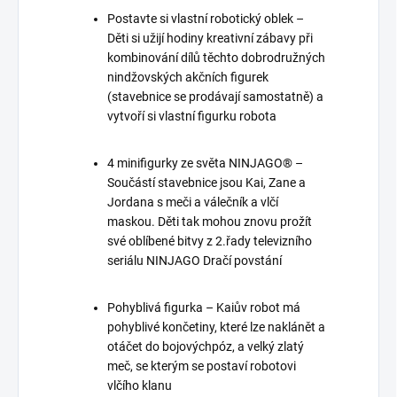
Postavte si vlastní robotický oblek –
Děti si užijí hodiny kreativní zábavy při
kombinování dílů těchto dobrodružných
nindžovských akčních figurek
(stavebnice se prodávají samostatně) a
vytvoří si vlastní figurku robota
4 minifigurky ze světa NINJAGO® –
Součástí stavebnice jsou Kai, Zane a
Jordana s meči a válečník a vlčí
maskou. Děti tak mohou znovu prožít
své oblíbené bitvy z 2.řady televizního
seriálu NINJAGO Dračí povstání
Pohyblivá figurka – Kaiův robot má
pohyblivé končetiny, které lze naklánět a
otáčet do bojovýchpóz, a velký zlatý
meč, se kterým se postaví robotovi
vlčího klanu