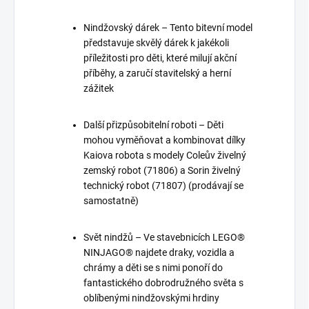
Nindžovský dárek – Tento bitevní model
představuje skvělý dárek k jakékoli
příležitosti pro děti, které milují akční
příběhy, a zaručí stavitelský a herní
zážitek
Další přizpůsobitelní roboti – Děti
mohou vyměňovat a kombinovat dílky
Kaiova robota s modely Coleův živelný
zemský robot (71806) a Sorin živelný
technický robot (71807) (prodávají se
samostatně)
Svět nindžů – Ve stavebnicích LEGO®
NINJAGO® najdete draky, vozidla a
chrámy a děti se s nimi ponoří do
fantastického dobrodružného světa s
oblíbenými nindžovskými hrdiny