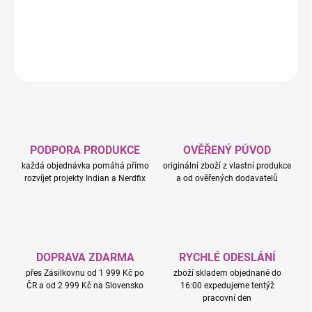
NINJAGO® Dračí povstání.
DETAILNÍ INFORMACE
ZEPTAT SE
HLÍDAT
PODPORA PRODUKCE
OVĚŘENÝ PŮVOD
každá objednávka pomáhá přímo
originální zboží z vlastní produkce
rozvíjet projekty Indian a Nerdfix
a od ověřených dodavatelů
DOPRAVA ZDARMA
RYCHLÉ ODESLÁNÍ
přes Zásilkovnu od 1 999 Kč po
zboží skladem objednané do
ČR a od 2 999 Kč na Slovensko
16:00 expedujeme tentýž
pracovní den