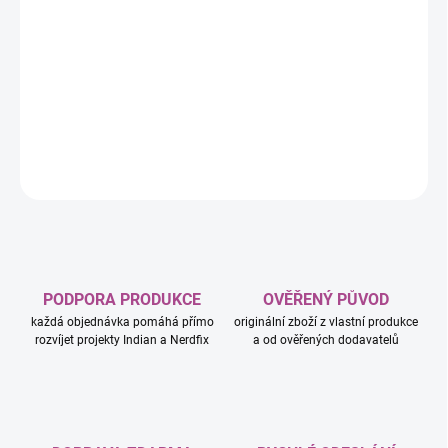
řady televizního seriálu NINJAGO Dračí povstání. Tato nindžovská
stavebnice pro děti obsahuje motorku NINJAGO s pohyblivými
koly, zlatými čepelemi a odpružením zadní pneumatiky. Když děti
zatlačí na pneumatiku, na obou stranách se vyklopí parádní
útočné ledové čepele.
DETAILNÍ INFORMACE
ZEPTAT SE
HLÍDAT
PODPORA PRODUKCE
OVĚŘENÝ PŮVOD
každá objednávka pomáhá přímo
originální zboží z vlastní produkce
rozvíjet projekty Indian a Nerdfix
a od ověřených dodavatelů