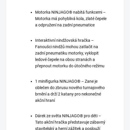
Motorka NINJAGO® nabitá funkcemi –
Motorka má pohyblivá kola, zlaté čepele
a odpružení na zadní pneumatice
Interaktivní nindžovská hračka –
Fanoušci nindžů mohou zatlačit na
zadní pneumatiku motorky, vyklopit
ledové čepele na obou stranách a
přepnout motorku do útočného režimu
1 minifigurka NINJAGO® – Zane je
oblečen do zbrusu nového turnajového
brnění a drží 2 katany pro nekonečné
akční hraní
Dárek ze světa NINJAGO® pro děti –
Tato akční hračka představuje zábavný
stavitelský a herní zážitek a poslouží