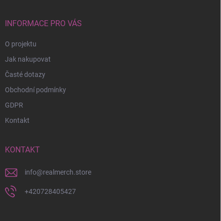
a
t
í
INFORMACE PRO VÁS
O projektu
Jak nakupovat
Časté dotazy
Obchodní podmínky
GDPR
Kontakt
KONTAKT
info
@
realmerch.store
+420728405427