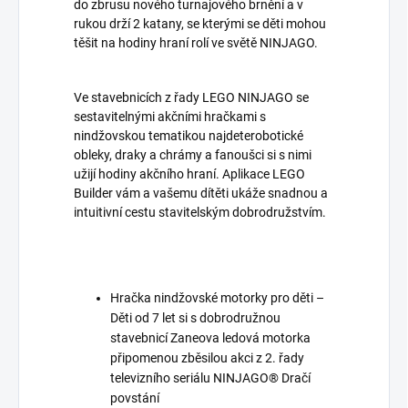
do zbrusu nového turnajového brnění a v
rukou drží 2 katany, se kterými se děti mohou
těšit na hodiny hraní rolí ve světě NINJAGO.
Ve stavebnicích z řady LEGO NINJAGO se
sestavitelnými akčními hračkami s
nindžovskou tematikou najdeterobotické
obleky, draky a chrámy a fanoušci si s nimi
užijí hodiny akčního hraní. Aplikace LEGO
Builder vám a vašemu dítěti ukáže snadnou a
intuitivní cestu stavitelským dobrodružstvím.
Hračka nindžovské motorky pro děti –
Děti od 7 let si s dobrodružnou
stavebnicí Zaneova ledová motorka
připomenou zběsilou akci z 2. řady
televizního seriálu NINJAGO® Dračí
povstání