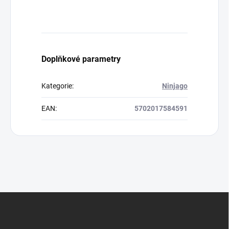
Doplňkové parametry
Kategorie
:
Ninjago
EAN
:
5702017584591
Z
á
p