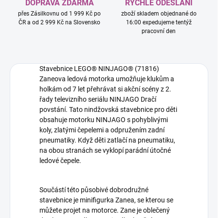
DOPRAVA ZDARMA
RYCHLÉ ODESLÁNÍ
přes Zásilkovnu od 1 999 Kč po
zboží skladem objednané do
ČR a od 2 999 Kč na Slovensko
16:00 expedujeme tentýž
pracovní den
Stavebnice LEGO® NINJAGO® (71816)
Zaneova ledová motorka umožňuje klukům a
holkám od 7 let přehrávat si akční scény z 2.
řady televizního seriálu NINJAGO Dračí
povstání. Tato nindžovská stavebnice pro děti
obsahuje motorku NINJAGO s pohyblivými
koly, zlatými čepelemi a odpružením zadní
pneumatiky. Když děti zatlačí na pneumatiku,
na obou stranách se vyklopí parádní útočné
ledové čepele.
Součástí této působivé dobrodružné
stavebnice je minifigurka Zanea, se kterou se
můžete projet na motorce. Zane je oblečený