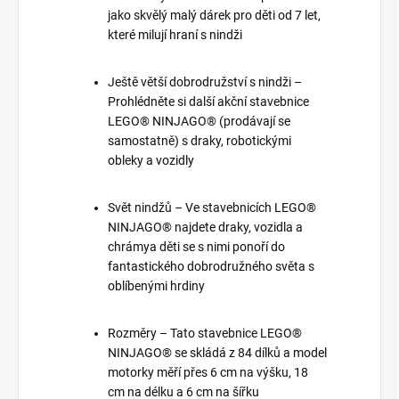
jako skvělý malý dárek pro děti od 7 let,
které milují hraní s nindži
Ještě větší dobrodružství s nindži –
Prohlédněte si další akční stavebnice
LEGO® NINJAGO® (prodávají se
samostatně) s draky, robotickými
obleky a vozidly
Svět nindžů – Ve stavebnicích LEGO®
NINJAGO® najdete draky, vozidla a
chrámya děti se s nimi ponoří do
fantastického dobrodružného světa s
oblíbenými hrdiny
Rozměry – Tato stavebnice LEGO®
NINJAGO® se skládá z 84 dílků a model
motorky měří přes 6 cm na výšku, 18
cm na délku a 6 cm na šířku