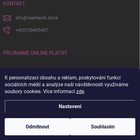
KONTAKT
info
@
realmerch.store
+420728405427
PŘIJÍMÁME ONLINE PLATBY
K personalizaci obsahu a reklam, poskytování funkcí
sociálních médií a analýze naší návštěvnosti využíváme
soubory cookies. Více informací
zde
.
Stav objednávky a vrácení zboží
Nastavení
Copyright 2026
RealMerch.store
. Všechna práva vyhrazena.
Upravit
nastavení cookies
Odmítnout
Souhlasím
Vytvořil Shoptet