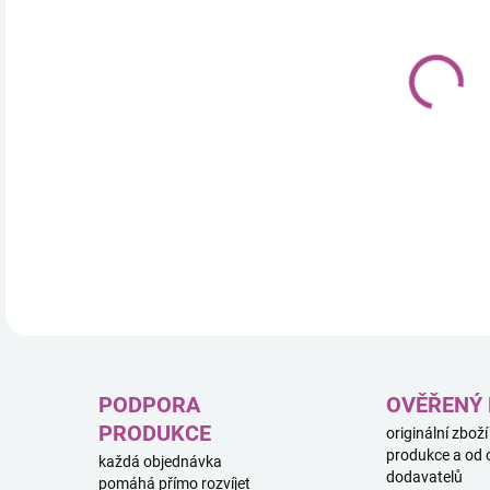
stav
Pors
DETA
PODPORA
OVĚŘENÝ
PRODUKCE
originální zboží
produkce a od 
každá objednávka
dodavatelů
pomáhá přímo rozvíjet