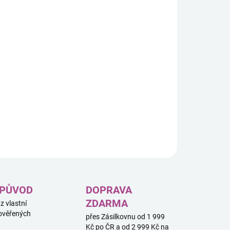
ebnici LEGO® Speed Champions (77239) Superauto
che 911 GT3 RS.
ILNÍ INFORMACE
ZEPTAT SE
HLÍDAT
 PŮVOD
DOPRAVA
ZDARMA
 z vlastní
ověřených
přes Zásilkovnu od 1 999
Kč po ČR a od 2 999 Kč na