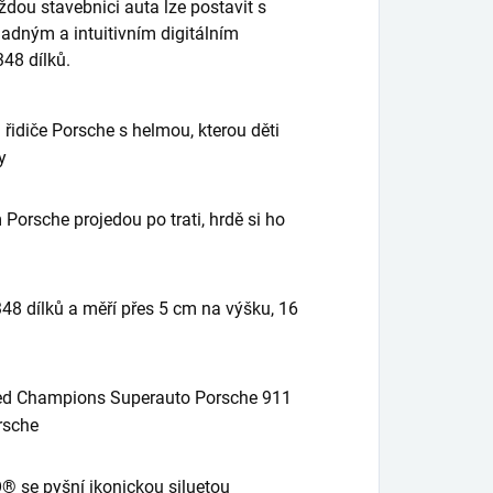
ždou stavebnici auta lze postavit s
nadným a intuitivním digitálním
48 dílků.
řidiče Porsche s helmou, kterou děti
y
orsche projedou po trati, hrdě si ho
48 dílků a měří přes 5 cm na výšku, 16
eed Champions Superauto Porsche 911
rsche
® se pyšní ikonickou siluetou