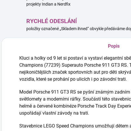
projekty Indian a Nerdfix
RYCHLÉ ODESLÁNÍ
položky označené „Skladem ihned“ obvykle předáváme dop
Popis
Kluci a holky od 9 let si postaví a vystaví elegantní 
Champions (77239) Superauto Porsche 911 GT3 RS. Tat
nejikoničtějších značek sportovních aut pro děti skr
vozidla, které se prohání po ulicích i po závodní trati.
Model Porsche 911 GT3 RS se pyšní známým zadním k
světlomety a moderními ráfky. Součástí této stavebnic
helmě a červené kombinéze Porsche Track Day Experien
uspořádají vlastní závody na trati.
Stavebnice LEGO Speed Champions umožňují dětem a