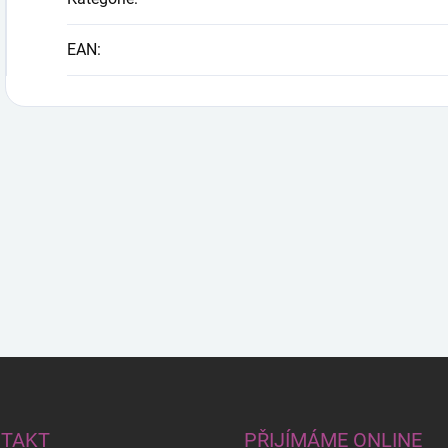
EAN
:
TAKT
PŘIJÍMÁME ONLINE