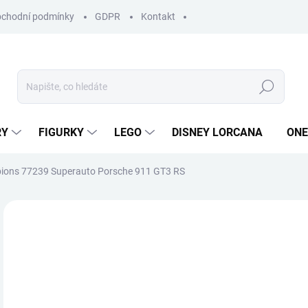
chodní podmínky
GDPR
Kontakt
Hledat
RY
FIGURKY
LEGO
DISNEY LORCANA
ONE
ons 77239 Superauto Porsche 911 GT3 RS
ZNAČKA:
LEGO
6
Měr
MO
cena
Kluc