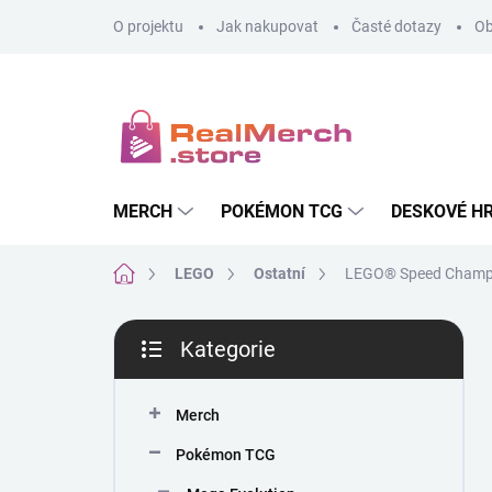
Přejít
O projektu
Jak nakupovat
Časté dotazy
Ob
na
obsah
MERCH
POKÉMON TCG
DESKOVÉ H
Domů
LEGO
Ostatní
LEGO® Speed Champi
P
Kategorie
o
Přeskočit
s
kategorie
t
Merch
r
a
Pokémon TCG
n