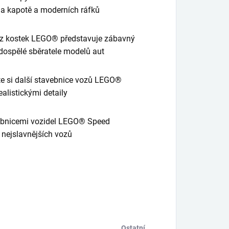
 na kapotě a moderních ráfků
1 z kostek LEGO® představuje zábavný
 i dospělé sběratele modelů aut
te si další stavebnice vozů LEGO®
alistickými detaily
vebnicemi vozidel LEGO® Speed
y nejslavnějších vozů
Ostatní