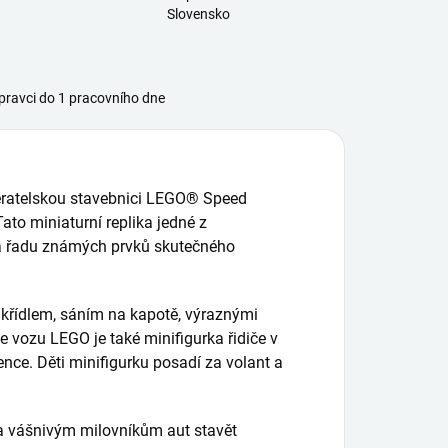
Slovensko
ravci do 1 pracovního dne
sběratelskou stavebnici LEGO® Speed
o miniaturní replika jedné z
ývá řadu známých prvků skutečného
řídlem, sáním na kapotě, výraznými
e vozu LEGO je také minifigurka řidiče v
ce. Děti minifigurku posadí za volant a
 vášnivým milovníkům aut stavět