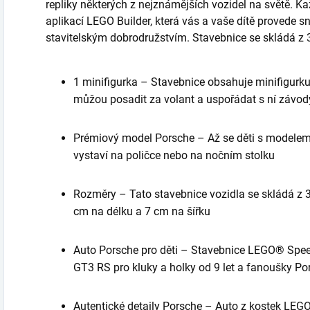
repliky některých z nejznámějších vozidel na světě. Ka
aplikací LEGO Builder, která vás a vaše dítě provede s
stavitelským dobrodružstvím. Stavebnice se skládá z 3
1 minifigurka – Stavebnice obsahuje minifigurku 
můžou posadit za volant a uspořádat s ní závod
Prémiový model Porsche – Až se děti s modelem P
vystaví na poličce nebo na nočním stolku
Rozměry – Tato stavebnice vozidla se skládá z 3
cm na délku a 7 cm na šířku
Auto Porsche pro děti – Stavebnice LEGO® Sp
GT3 RS pro kluky a holky od 9 let a fanoušky Po
Autentické detaily Porsche – Auto z kostek LEGO