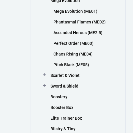
Mega Evolution
n
í
Mega Evolution (ME01)
p
a
Phantasmal Flames (ME02)
n
Ascended Heroes (ME2.5)
e
l
Perfect Order (ME03)
Chaos Rising (ME04)
Pitch Black (ME05)
Scarlet & Violet
Sword & Shield
Boostery
Booster Box
Elite Trainer Box
Blistry & Tiny