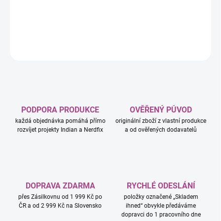
Champions (77240) Hyper sportovní auto Bugatti Centodieci.
DETAILNÍ INFORMACE
ZEPTAT SE
HLÍDAT
PODPORA PRODUKCE
OVĚŘENÝ PŮVOD
každá objednávka pomáhá přímo
originální zboží z vlastní produkce
rozvíjet projekty Indian a Nerdfix
a od ověřených dodavatelů
DOPRAVA ZDARMA
RYCHLÉ ODESLÁNÍ
přes Zásilkovnu od 1 999 Kč po
položky označené „Skladem
ČR a od 2 999 Kč na Slovensko
ihned“ obvykle předáváme
dopravci do 1 pracovního dne