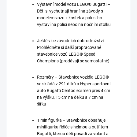
Výstavní model vozu LEGO® Bugatti –
Děti si vychutnají hraní na závody s
modelem vozu z kostek a pak si ho
vystaví na polici nebo na nočním stolku
Ještě více závodních dobrodružství –
Prohlédněte si další propracované
stavebnice vozů LEGO® Speed
Champions (prodávají se samostatně)
Rozměry – Stavebnice vozidla LEGO®
se skládá z 291 dílků a Hyper sportovní
auto Bugatti Centodieci měří přes 4 cm
na výšku, 15 cm na délku a 7 cm na
šířku
1 minifigurka – Stavebnice obsahuje
minifigurku řidiče s helmou a outfitem
Bugatti, kterou děti posadí za volant a