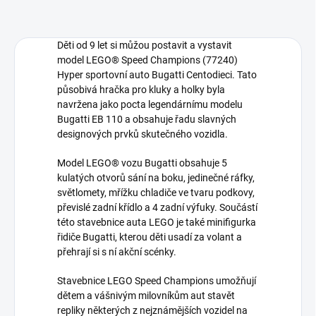
Děti od 9 let si můžou postavit a vystavit
model LEGO® Speed Champions (77240)
Hyper sportovní auto Bugatti Centodieci. Tato
působivá hračka pro kluky a holky byla
navržena jako pocta legendárnímu modelu
Bugatti EB 110 a obsahuje řadu slavných
designových prvků skutečného vozidla.
Model LEGO® vozu Bugatti obsahuje 5
kulatých otvorů sání na boku, jedinečné ráfky,
světlomety, mřížku chladiče ve tvaru podkovy,
převislé zadní křídlo a 4 zadní výfuky. Součástí
této stavebnice auta LEGO je také minifigurka
řidiče Bugatti, kterou děti usadí za volant a
přehrají si s ní akční scénky.
Stavebnice LEGO Speed Champions umožňují
dětem a vášnivým milovníkům aut stavět
repliky některých z nejznámějších vozidel na