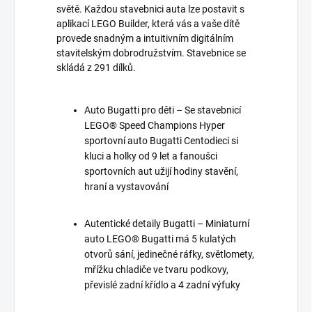
světě. Každou stavebnici auta lze postavit s
aplikací LEGO Builder, která vás a vaše dítě
provede snadným a intuitivním digitálním
stavitelským dobrodružstvím. Stavebnice se
skládá z 291 dílků.
Auto Bugatti pro děti – Se stavebnicí
LEGO® Speed Champions Hyper
sportovní auto Bugatti Centodieci si
kluci a holky od 9 let a fanoušci
sportovních aut užijí hodiny stavění,
hraní a vystavování
Autentické detaily Bugatti – Miniaturní
auto LEGO® Bugatti má 5 kulatých
otvorů sání, jedinečné ráfky, světlomety,
mřížku chladiče ve tvaru podkovy,
převislé zadní křídlo a 4 zadní výfuky