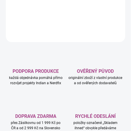
Wars: Sváteční speciál se sadou Millennium Falcon™ – Vánoční
diorama.
DETAILNÍ INFORMACE
ZEPTAT SE
HLÍDAT
PODPORA PRODUKCE
OVĚŘENÝ PŮVOD
každá objednávka pomáhá přímo
originální zboží z vlastní produkce
rozvíjet projekty Indian a Nerdfix
a od ověřených dodavatelů
DOPRAVA ZDARMA
RYCHLÉ ODESLÁNÍ
přes Zásilkovnu od 1 999 Kč po
položky označené „Skladem
ČR a od 2 999 Kč na Slovensko
ihned“ obvykle předáváme