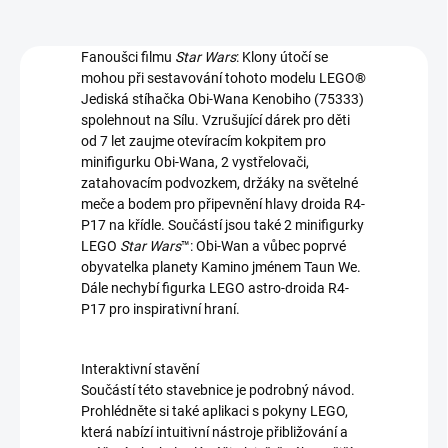
Fanoušci filmu
Star Wars
: Klony útočí se
mohou při sestavování tohoto modelu LEGO®
Jediská stíhačka Obi-Wana Kenobiho (75333)
spolehnout na Sílu. Vzrušující dárek pro děti
od 7 let zaujme otevíracím kokpitem pro
minifigurku Obi-Wana, 2 vystřelovači,
zatahovacím podvozkem, držáky na světelné
meče a bodem pro připevnění hlavy droida R4-
P17 na křídle. Součástí jsou také 2 minifigurky
LEGO
Star Wars
™: Obi-Wan a vůbec poprvé
obyvatelka planety Kamino jménem Taun We.
Dále nechybí figurka LEGO astro-droida R4-
P17 pro inspirativní hraní.
Interaktivní stavění
Součástí této stavebnice je podrobný návod.
Prohlédněte si také aplikaci s pokyny LEGO,
která nabízí intuitivní nástroje přibližování a