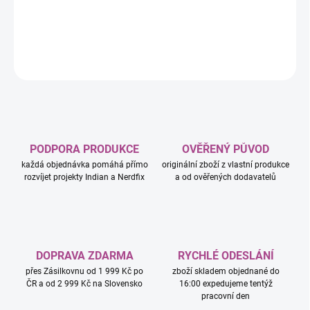
(75333) spolehnout na Sílu.
DETAILNÍ INFORMACE
ZEPTAT SE
HLÍDAT
PODPORA PRODUKCE
OVĚŘENÝ PŮVOD
každá objednávka pomáhá přímo
originální zboží z vlastní produkce
rozvíjet projekty Indian a Nerdfix
a od ověřených dodavatelů
DOPRAVA ZDARMA
RYCHLÉ ODESLÁNÍ
přes Zásilkovnu od 1 999 Kč po
zboží skladem objednané do
ČR a od 2 999 Kč na Slovensko
16:00 expedujeme tentýž
pracovní den