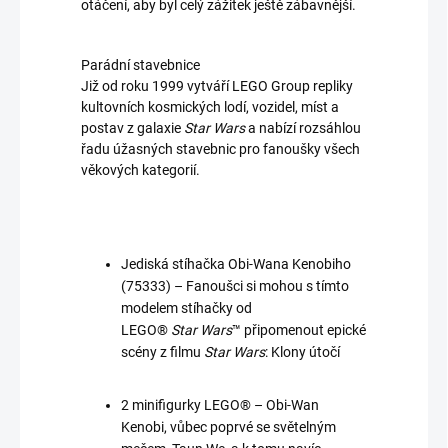
otáčení, aby byl celý zážitek ještě zábavnější.
Parádní stavebnice
Již od roku 1999 vytváří LEGO Group repliky
kultovních kosmických lodí, vozidel, míst a
postav z galaxie
Star Wars
a nabízí rozsáhlou
řadu úžasných stavebnic pro fanoušky všech
věkových kategorií.
Jediská stíhačka Obi-Wana Kenobiho
(75333) – Fanoušci si mohou s tímto
modelem stíhačky od
LEGO®
Star Wars
™ připomenout epické
scény z filmu
Star Wars
: Klony útočí
2 minifigurky LEGO® – Obi-Wan
Kenobi, vůbec poprvé se světelným