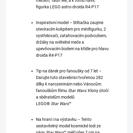
mečem, Taun We, a k tomu navíc
figurka LEGO astro-droida R4-P17
Inspirativní model – Stíhačka zaujme
otevíracím kokpitem pro minifigurku, 2
vystřelovači, zatahovacím podvozkem,
držáky na světelné meče a
upevňovacím bodem na křídle pro hlavu
droida R4-P17
Tip na dárek pro fanoušky od 7 let –
Darujte tuto stavebnici tvořenou 282
dílky k narozeninám nebo Vánocům
fanouškům filmu
Star Wars
: Klony útočí
a sběratelům modelů
LEGO®
Star Wars
™
Na hraní i na výstavku – Tento
sestavitelný model kosmické lodi ze
ságy
Star Wars
™ měří přes 7 cm na