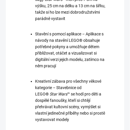
výšku, 25 cm na délku a 13 cm na šířku,
takže si ho lze mezi dobrodružstvími
parádně vystavit
Stavění s pomocí aplikace – Aplikace s
návody na stavění LEGO® obsahuje
potřebné pokyny a umožňuje dětem
přibližovat, otáčet a vizualizovat si
digitální verzi jejich modelu, zatímco na
něm pracují
Kreativní zábava pro všechny věkové
kategorie – Stavebnice od
LEGO®
Star Wars
™ se hodí pro děti a
dospělé fanoušky, kteří si chtějí
přehrávat kultovní scény, vymýšlet si
vlastní jedinečné příběhy nebo si prostě
vystavovat modely