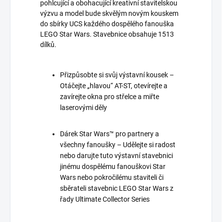
pohlcující a obohacující kreativní stavitelskou
výzvu a model bude skvělým novým kouskem
do sbírky UCS každého dospělého fanouška
LEGO Star Wars. Stavebnice obsahuje 1513
dílků.
Přizpůsobte si svůj výstavní kousek –
Otáčejte „hlavou“ AT-ST, otevírejte a
zavírejte okna pro střelce a miřte
laserovými děly
Dárek Star Wars™ pro partnery a
všechny fanoušky – Udělejte si radost
nebo darujte tuto výstavní stavebnici
jinému dospělému fanouškovi Star
Wars nebo pokročilému staviteli či
sběrateli stavebnic LEGO Star Wars z
řady Ultimate Collector Series