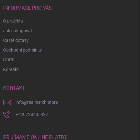
t
í
INFORMACE PRO VÁS
O projektu
Jak nakupovat
Časté dotazy
Obchodní podmínky
GDPR
Kontakt
KONTAKT
info
@
realmerch.store
+420728405427
PŘIJÍMÁME ONLINE PLATBY