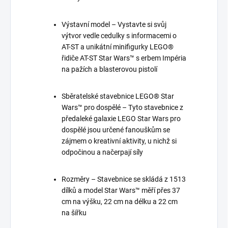
Výstavní model – Vystavte si svůj
výtvor vedle cedulky s informacemi o
AT-ST a unikátní minifigurky LEGO®
řidiče AT-ST Star Wars™ s erbem Impéria
na pažích a blasterovou pistolí
Sběratelské stavebnice LEGO® Star
Wars™ pro dospělé – Tyto stavebnice z
předaleké galaxie LEGO Star Wars pro
dospělé jsou určené fanouškům se
zájmem o kreativní aktivity, u nichž si
odpočinou a načerpají síly
Rozměry – Stavebnice se skládá z 1513
dílků a model Star Wars™ měří přes 37
cm na výšku, 22 cm na délku a 22 cm
na šířku