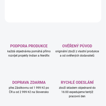
DETAILNÍ INFORMACE
ZEPTAT SE
HLÍDAT
PODPORA PRODUKCE
OVĚŘENÝ PŮVOD
každá objednávka pomáhá přímo
originální zboží z vlastní produkce
rozvíjet projekty Indian a Nerdfix
a od ověřených dodavatelů
DOPRAVA ZDARMA
RYCHLÉ ODESLÁNÍ
přes Zásilkovnu od 1 999 Kč po
zboží skladem objednané do
ČR a od 2 999 Kč na Slovensko
16:00 expedujeme tentýž
pracovní den