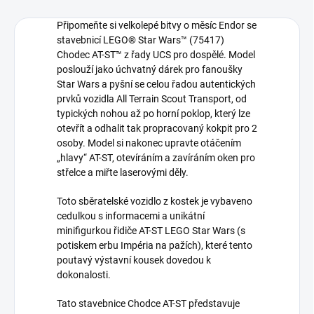
Připomeňte si velkolepé bitvy o měsíc Endor se
stavebnicí LEGO® Star Wars™ (75417)
Chodec AT-ST™ z řady UCS pro dospělé. Model
poslouží jako úchvatný dárek pro fanoušky
Star Wars a pyšní se celou řadou autentických
prvků vozidla All Terrain Scout Transport, od
typických nohou až po horní poklop, který lze
otevřít a odhalit tak propracovaný kokpit pro 2
osoby. Model si nakonec upravte otáčením
„hlavy“ AT-ST, otevíráním a zavíráním oken pro
střelce a miřte laserovými děly.
Toto sběratelské vozidlo z kostek je vybaveno
cedulkou s informacemi a unikátní
minifigurkou řidiče AT-ST LEGO Star Wars (s
potiskem erbu Impéria na pažích), které tento
poutavý výstavní kousek dovedou k
dokonalosti.
Tato stavebnice Chodce AT-ST představuje