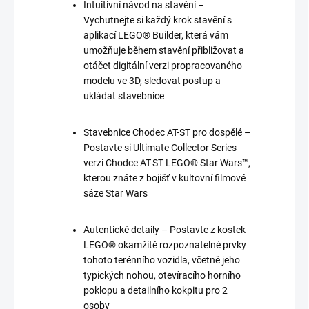
Intuitivní návod na stavění –
Vychutnejte si každý krok stavění s
aplikací LEGO® Builder, která vám
umožňuje během stavění přibližovat a
otáčet digitální verzi propracovaného
modelu ve 3D, sledovat postup a
ukládat stavebnice
Stavebnice Chodec AT-ST pro dospělé –
Postavte si Ultimate Collector Series
verzi Chodce AT-ST LEGO® Star Wars™,
kterou znáte z bojišť v kultovní filmové
sáze Star Wars
Autentické detaily – Postavte z kostek
LEGO® okamžitě rozpoznatelné prvky
tohoto terénního vozidla, včetně jeho
typických nohou, otevíracího horního
poklopu a detailního kokpitu pro 2
osoby