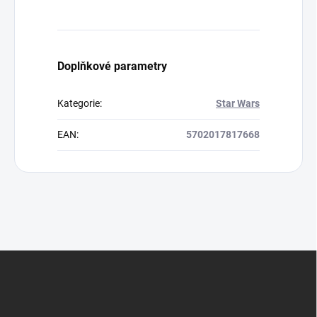
Doplňkové parametry
Kategorie
:
Star Wars
EAN
:
5702017817668
Z
á
p
a