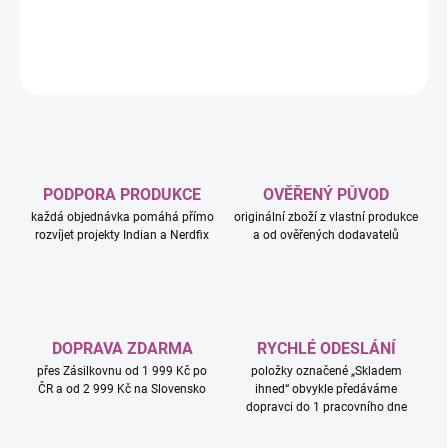
DETAILNÍ INFORMACE
ZEPTAT SE
HLÍDAT
PODPORA PRODUKCE
OVĚŘENÝ PŮVOD
každá objednávka pomáhá přímo
originální zboží z vlastní produkce
rozvíjet projekty Indian a Nerdfix
a od ověřených dodavatelů
DOPRAVA ZDARMA
RYCHLÉ ODESLÁNÍ
přes Zásilkovnu od 1 999 Kč po
položky označené „Skladem
ČR a od 2 999 Kč na Slovensko
ihned“ obvykle předáváme
dopravci do 1 pracovního dne