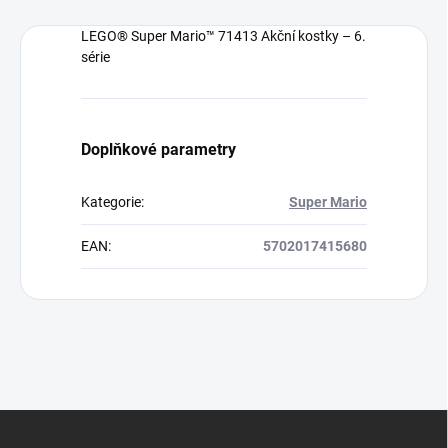
LEGO® Super Mario™ 71413 Akční kostky – 6.
série
Doplňkové parametry
Kategorie
:
Super Mario
EAN
:
5702017415680
Z
á