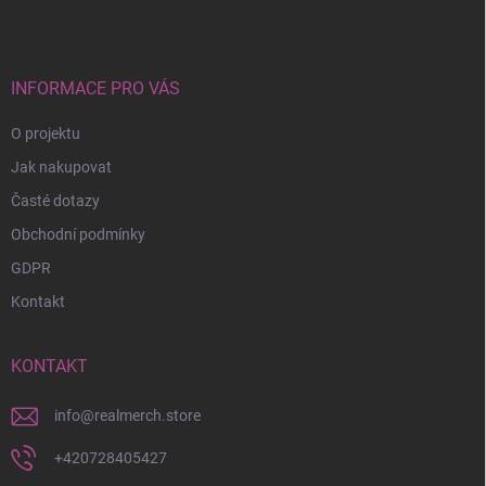
p
a
t
í
INFORMACE PRO VÁS
O projektu
Jak nakupovat
Časté dotazy
Obchodní podmínky
GDPR
Kontakt
KONTAKT
info
@
realmerch.store
+420728405427