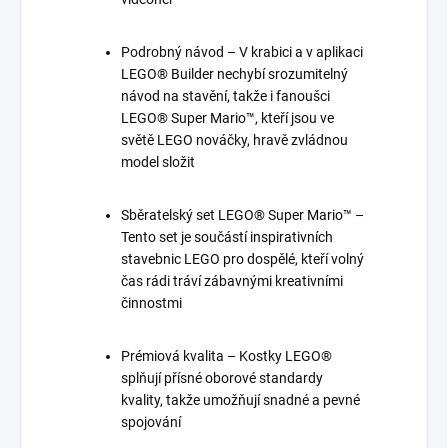
Podrobný návod – V krabici a v aplikaci
LEGO® Builder nechybí srozumitelný
návod na stavění, takže i fanoušci
LEGO® Super Mario™, kteří jsou ve
světě LEGO nováčky, hravě zvládnou
model složit
Sběratelský set LEGO® Super Mario™ –
Tento set je součástí inspirativních
stavebnic LEGO pro dospělé, kteří volný
čas rádi tráví zábavnými kreativními
činnostmi
Prémiová kvalita – Kostky LEGO®
splňují přísné oborové standardy
kvality, takže umožňují snadné a pevné
spojování