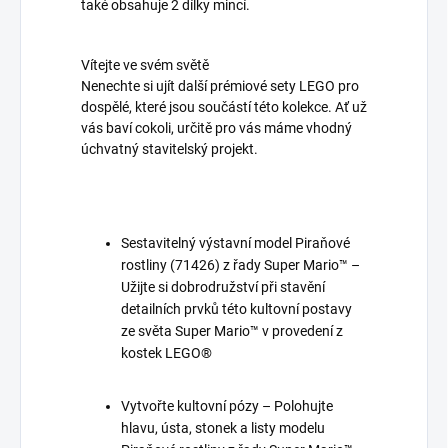
také obsahuje 2 dílky mincí.
Vítejte ve svém světě
Nenechte si ujít další prémiové sety LEGO pro
dospělé, které jsou součástí této kolekce. Ať už
vás baví cokoli, určitě pro vás máme vhodný
úchvatný stavitelský projekt.
Sestavitelný výstavní model Piraňové
rostliny (71426) z řady Super Mario™ –
Užijte si dobrodružství při stavění
detailních prvků této kultovní postavy
ze světa Super Mario™ v provedení z
kostek LEGO®
Vytvořte kultovní pózy – Polohujte
hlavu, ústa, stonek a listy modelu