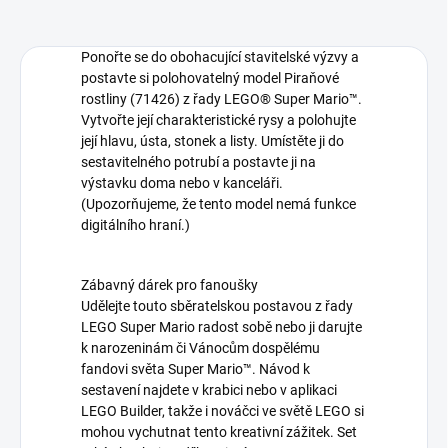
Ponořte se do obohacující stavitelské výzvy a
postavte si polohovatelný model Piraňové
rostliny (71426) z řady LEGO® Super Mario™.
Vytvořte její charakteristické rysy a polohujte
její hlavu, ústa, stonek a listy. Umístěte ji do
sestavitelného potrubí a postavte ji na
výstavku doma nebo v kanceláři.
(Upozorňujeme, že tento model nemá funkce
digitálního hraní.)
Zábavný dárek pro fanoušky
Udělejte touto sběratelskou postavou z řady
LEGO Super Mario radost sobě nebo ji darujte
k narozeninám či Vánocům dospělému
fandovi světa Super Mario™. Návod k
sestavení najdete v krabici nebo v aplikaci
LEGO Builder, takže i nováčci ve světě LEGO si
mohou vychutnat tento kreativní zážitek. Set