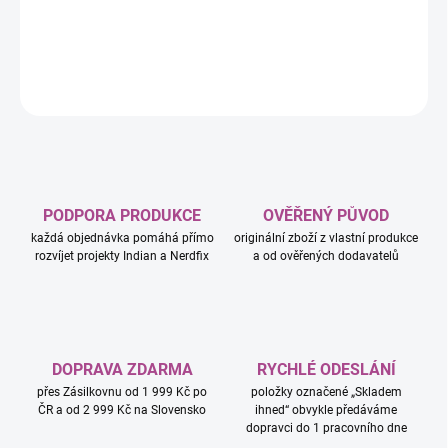
Super Mario™.
DETAILNÍ INFORMACE
ZEPTAT SE
HLÍDAT
PODPORA PRODUKCE
OVĚŘENÝ PŮVOD
každá objednávka pomáhá přímo
originální zboží z vlastní produkce
rozvíjet projekty Indian a Nerdfix
a od ověřených dodavatelů
DOPRAVA ZDARMA
RYCHLÉ ODESLÁNÍ
přes Zásilkovnu od 1 999 Kč po
položky označené „Skladem
ČR a od 2 999 Kč na Slovensko
ihned“ obvykle předáváme
dopravci do 1 pracovního dne