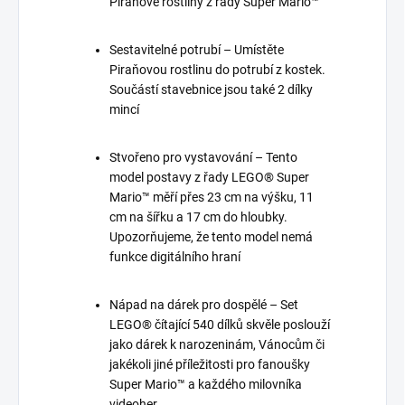
Piraňové rostliny z řady Super Mario™
Sestavitelné potrubí – Umístěte
Piraňovou rostlinu do potrubí z kostek.
Součástí stavebnice jsou také 2 dílky
mincí
Stvořeno pro vystavování – Tento
model postavy z řady LEGO® Super
Mario™ měří přes 23 cm na výšku, 11
cm na šířku a 17 cm do hloubky.
Upozorňujeme, že tento model nemá
funkce digitálního hraní
Nápad na dárek pro dospělé – Set
LEGO® čítající 540 dílků skvěle poslouží
jako dárek k narozeninám, Vánocům či
jakékoli jiné příležitosti pro fanoušky
Super Mario™ a každého milovníka
videoher