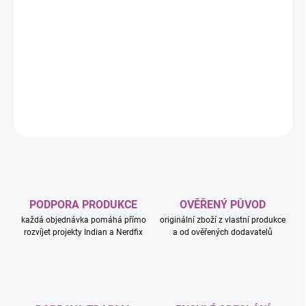
stavebnice Nintendo® představuje skvělý dárek pro kluky, holky a
milovníky videoher od 9 let a součástí je propracovaný vláček,
drezína, 2 stanice, akční kostka Super Star, akční kostka s
otazníkem a 6 figurek LEGO Super Mario – Hammer Bro, Boom
Boom, 2 Goombaové a 2 Para-Biddybudové.
DETAILNÍ INFORMACE
ZEPTAT SE
HLÍDAT
PODPORA PRODUKCE
OVĚŘENÝ PŮVOD
každá objednávka pomáhá přímo
originální zboží z vlastní produkce
rozvíjet projekty Indian a Nerdfix
a od ověřených dodavatelů