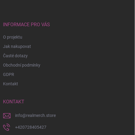
p
a
t
í
INFORMACE PRO VÁS
O projektu
Jak nakupovat
Časté dotazy
Obchodní podmínky
GDPR
Kontakt
KONTAKT
info
@
realmerch.store
+420728405427