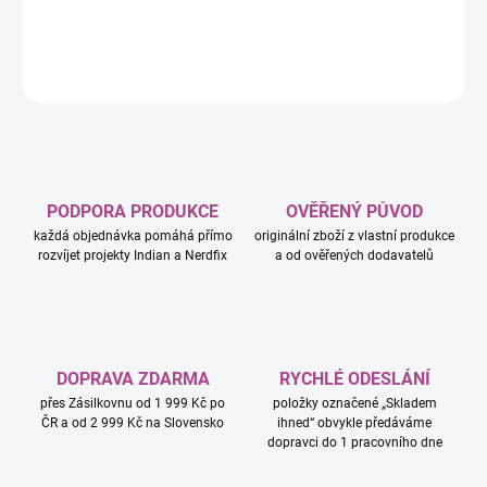
DETAILNÍ INFORMACE
ZEPTAT SE
HLÍDAT
PODPORA PRODUKCE
OVĚŘENÝ PŮVOD
každá objednávka pomáhá přímo
originální zboží z vlastní produkce
rozvíjet projekty Indian a Nerdfix
a od ověřených dodavatelů
DOPRAVA ZDARMA
RYCHLÉ ODESLÁNÍ
přes Zásilkovnu od 1 999 Kč po
položky označené „Skladem
ČR a od 2 999 Kč na Slovensko
ihned“ obvykle předáváme
dopravci do 1 pracovního dne