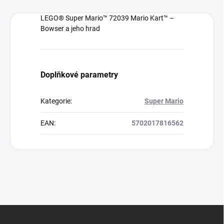
LEGO® Super Mario™ 72039 Mario Kart™ –
Bowser a jeho hrad
Doplňkové parametry
Kategorie
:
Super Mario
EAN
:
5702017816562
Z
á