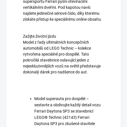
supersportu Ferrari pyšní otevíracími
vertikálními dveřmi. Pod kapotou navíc
najdete jedinečné sériové číslo, díky kterému
získáte přístup ke speciálnímu online obsahu.
Zažijte životní jízdu
Model z řady ultimátních koncepčních
automobilů od LEGO Technic – kolekce
vytvořena speciálně pro dospělé. Tato
pokročilá stavebnice oslavující jeden z
nejexkluzivnějších vozů na světě představuje
dokonalý dárek pro nadšence do aut.
Model superauta pro dospělé –
sestavte a obdivujte každý detail vozu
Ferrari Daytona SP3 se stavebnicí
LEGO® Technic (42143) Ferrari
Daytona SP3 pro zkušené stavitele