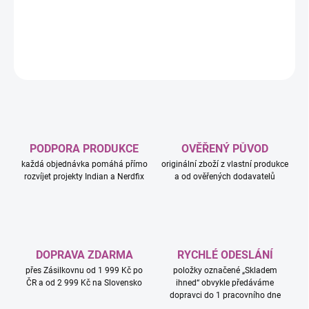
značky Ferrari.
DETAILNÍ INFORMACE
ZEPTAT SE
HLÍDAT
PODPORA PRODUKCE
OVĚŘENÝ PŮVOD
každá objednávka pomáhá přímo
originální zboží z vlastní produkce
rozvíjet projekty Indian a Nerdfix
a od ověřených dodavatelů
DOPRAVA ZDARMA
RYCHLÉ ODESLÁNÍ
přes Zásilkovnu od 1 999 Kč po
položky označené „Skladem
ČR a od 2 999 Kč na Slovensko
ihned“ obvykle předáváme
dopravci do 1 pracovního dne