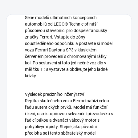
Série modelů ultimátních koncepčních
automobilů od LEGO® Technic přináší
působivou stavebnici pro dospělé fanoušky
značky Ferrari. Vstupte do zóny
soustředěného odpočinku a postavte si model
vozu Ferrari Daytona SP3 v klasickém
červeném provedení s chromovanými ráfky
kol. Po sestavení si toto jedinečné vozidlo v
měřítku 1 : 8 vystavte a obdivujte jeho ladné
křivky.
Výsledek precizního inženýrství
Replika skutečného vozu Ferrari nabízí celou
řadu autentických prvků. Model má funkční
řízení, osmistupňovou sekvenční převodovku s
řadicí pákou a dvanáctiválcový motor s
pohyblivými písty. Stejně jako původní
předloha se i tento sběratelský model