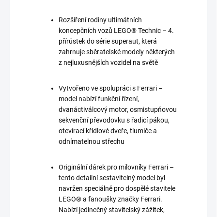
Rozšíření rodiny ultimátních
koncepčních vozů LEGO® Technic – 4.
přírůstek do série superaut, která
zahrnuje sběratelské modely některých
z nejluxusnějších vozidel na světě
Vytvořeno ve spolupráci s Ferrari –
model nabízí funkční řízení,
dvanáctiválcový motor, osmistupňovou
sekvenční převodovku s řadicí pákou,
otevírací křídlové dveře, tlumiče a
odnímatelnou střechu
Originální dárek pro milovníky Ferrari –
tento detailní sestavitelný model byl
navržen speciálně pro dospělé stavitele
LEGO® a fanoušky značky Ferrari.
Nabízí jedinečný stavitelský zážitek,