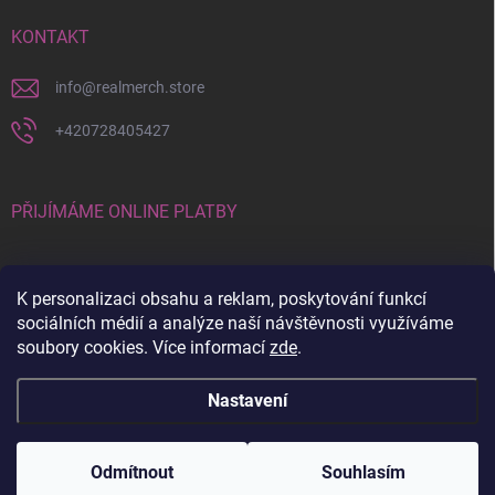
KONTAKT
info
@
realmerch.store
+420728405427
PŘIJÍMÁME ONLINE PLATBY
K personalizaci obsahu a reklam, poskytování funkcí
sociálních médií a analýze naší návštěvnosti využíváme
soubory cookies. Více informací
zde
.
Stav objednávky a vrácení zboží
Nastavení
Copyright 2026
RealMerch.store
. Všechna práva vyhrazena.
Upravit
nastavení cookies
Odmítnout
Souhlasím