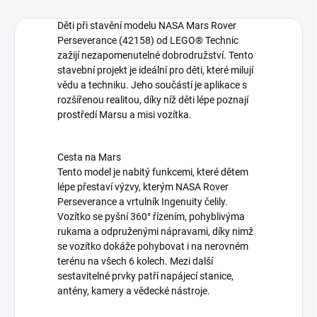
Děti při stavění modelu NASA Mars Rover
Perseverance (42158) od LEGO® Technic
zažijí nezapomenutelné dobrodružství. Tento
stavební projekt je ideální pro děti, které milují
vědu a techniku. Jeho součástí je aplikace s
rozšířenou realitou, díky níž děti lépe poznají
prostředí Marsu a misi vozítka.
Cesta na Mars
Tento model je nabitý funkcemi, které dětem
lépe přestaví výzvy, kterým NASA Rover
Perseverance a vrtulník Ingenuity čelily.
Vozítko se pyšní 360° řízením, pohyblivýma
rukama a odpruženými nápravami, díky nimž
se vozítko dokáže pohybovat i na nerovném
terénu na všech 6 kolech. Mezi další
sestavitelné prvky patří napájecí stanice,
antény, kamery a vědecké nástroje.