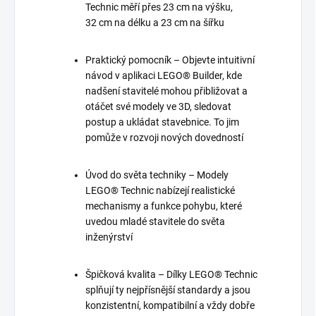
Technic měří přes 23 cm na výšku,
32 cm na délku a 23 cm na šířku
Praktický pomocník – Objevte intuitivní
návod v aplikaci LEGO® Builder, kde
nadšení stavitelé mohou přibližovat a
otáčet své modely ve 3D, sledovat
postup a ukládat stavebnice. To jim
pomůže v rozvoji nových dovedností
Úvod do světa techniky – Modely
LEGO® Technic nabízejí realistické
mechanismy a funkce pohybu, které
uvedou mladé stavitele do světa
inženýrství
Špičková kvalita – Dílky LEGO® Technic
splňují ty nejpřísnější standardy a jsou
konzistentní, kompatibilní a vždy dobře