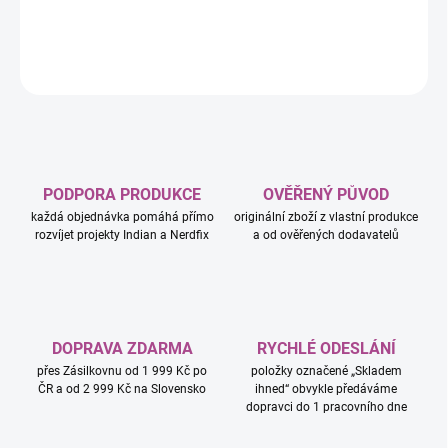
DETAILNÍ INFORMACE
ZEPTAT SE
HLÍDAT
PODPORA PRODUKCE
OVĚŘENÝ PŮVOD
každá objednávka pomáhá přímo
originální zboží z vlastní produkce
rozvíjet projekty Indian a Nerdfix
a od ověřených dodavatelů
DOPRAVA ZDARMA
RYCHLÉ ODESLÁNÍ
přes Zásilkovnu od 1 999 Kč po
položky označené „Skladem
ČR a od 2 999 Kč na Slovensko
ihned“ obvykle předáváme
dopravci do 1 pracovního dne