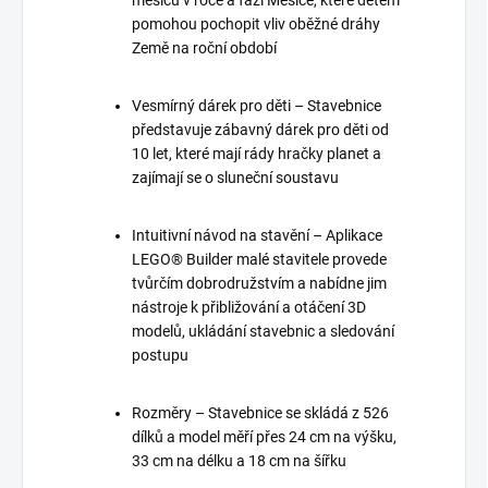
měsíců v roce a fází Měsíce, které dětem
pomohou pochopit vliv oběžné dráhy
Země na roční období
Vesmírný dárek pro děti – Stavebnice
představuje zábavný dárek pro děti od
10 let, které mají rády hračky planet a
zajímají se o sluneční soustavu
Intuitivní návod na stavění – Aplikace
LEGO® Builder malé stavitele provede
tvůrčím dobrodružstvím a nabídne jim
nástroje k přibližování a otáčení 3D
modelů, ukládání stavebnic a sledování
postupu
Rozměry – Stavebnice se skládá z 526
dílků a model měří přes 24 cm na výšku,
33 cm na délku a 18 cm na šířku