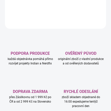
sluneční soustavě.
DETAILNÍ INFORMACE
ZEPTAT SE
HLÍDAT
PODPORA PRODUKCE
OVĚŘENÝ PŮVOD
každá objednávka pomáhá přímo
originální zboží z vlastní produkce
rozvíjet projekty Indian a Nerdfix
a od ověřených dodavatelů
DOPRAVA ZDARMA
RYCHLÉ ODESLÁNÍ
přes Zásilkovnu od 1 999 Kč po
zboží skladem objednané do
ČR a od 2 999 Kč na Slovensko
16:00 expedujeme tentýž
pracovní den