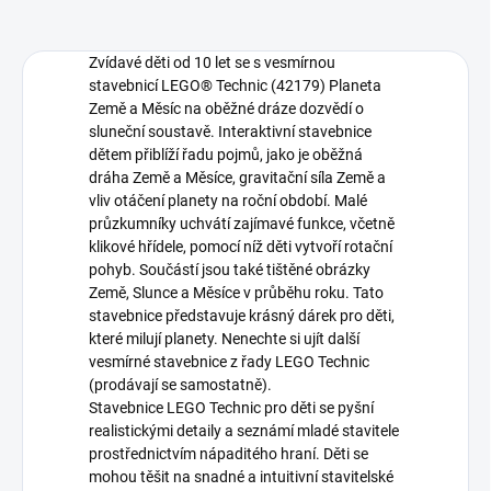
Zvídavé děti od 10 let se s vesmírnou
stavebnicí LEGO® Technic (42179) Planeta
Země a Měsíc na oběžné dráze dozvědí o
sluneční soustavě. Interaktivní stavebnice
dětem přiblíží řadu pojmů, jako je oběžná
dráha Země a Měsíce, gravitační síla Země a
vliv otáčení planety na roční období. Malé
průzkumníky uchvátí zajímavé funkce, včetně
klikové hřídele, pomocí níž děti vytvoří rotační
pohyb. Součástí jsou také tištěné obrázky
Země, Slunce a Měsíce v průběhu roku. Tato
stavebnice představuje krásný dárek pro děti,
které milují planety. Nenechte si ujít další
vesmírné stavebnice z řady LEGO Technic
(prodávají se samostatně).
Stavebnice LEGO Technic pro děti se pyšní
realistickými detaily a seznámí mladé stavitele
prostřednictvím nápaditého hraní. Děti se
mohou těšit na snadné a intuitivní stavitelské