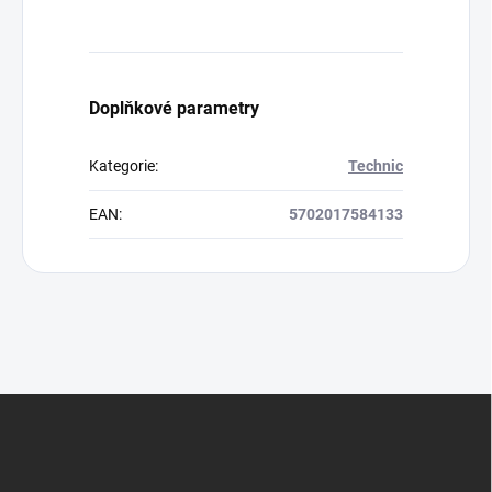
Doplňkové parametry
Kategorie
:
Technic
EAN
:
5702017584133
Z
á
p
a