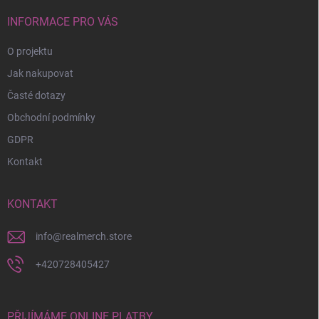
t
í
INFORMACE PRO VÁS
O projektu
Jak nakupovat
Časté dotazy
Obchodní podmínky
GDPR
Kontakt
KONTAKT
info
@
realmerch.store
+420728405427
PŘIJÍMÁME ONLINE PLATBY