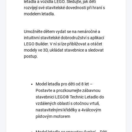
letadla a vozidla LEGO. Sledujte, jak děti
rozvíjejí své stavitelské dovednosti při hraní s
modelem letadla.
Umožněte dětem vydat se na nenáročné a
intuitivní stavitelské dobrodružství s aplikací
LEGO Builder. V ní si lze přibližovat a otáčet
modely ve 3D, ukládat stavebnice a sledovat
postup.
Model letadla pro děti od 8 let –
Postavte a prozkoumejte zábavnou
stavebnici LEGO® Technic Letadlo do
vzdálených oblastí s otočnou vrtulí,
nastavitelnými křidélky a 4válcovým
pístovým motorem