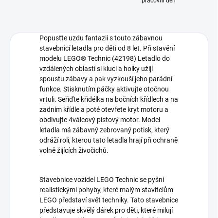
pracovní den
Popusťte uzdu fantazii s touto zábavnou
stavebnicí letadla pro děti od 8 let. Při stavění
modelu LEGO® Technic (42198) Letadlo do
vzdálených oblastí si kluci a holky užijí
spoustu zábavy a pak vyzkouší jeho parádní
funkce. Stisknutím páčky aktivujte otočnou
vrtuli. Seřiďte křidélka na bočních křídlech a na
zadním křídle a poté otevřete kryt motoru a
obdivujte 4válcový pístový motor. Model
letadla má zábavný zebrovaný potisk, který
odráží roli, kterou tato letadla hrají při ochraně
volně žijících živočichů.
Stavebnice vozidel LEGO Technic se pyšní
realistickými pohyby, které malým stavitelům
LEGO představí svět techniky. Tato stavebnice
představuje skvělý dárek pro děti, které milují