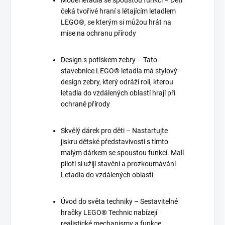
Model letadla se spoustou funkcí – Děti
čeká tvořivé hraní s létajícím letadlem
LEGO®, se kterým si můžou hrát na
mise na ochranu přírody
Design s potiskem zebry – Tato
stavebnice LEGO® letadla má stylový
design zebry, který odráží roli, kterou
letadla do vzdálených oblastí hrají při
ochraně přírody
Skvělý dárek pro děti – Nastartujte
jiskru dětské představivosti s tímto
malým dárkem se spoustou funkcí. Malí
piloti si užijí stavění a prozkoumávání
Letadla do vzdálených oblastí
Úvod do světa techniky – Sestavitelné
hračky LEGO® Technic nabízejí
realistické mechanismy a funkce