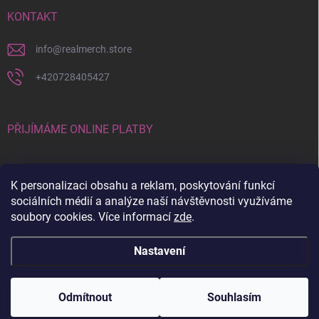
KONTAKT
info
@
realmerch.store
+420728405427
PŘIJÍMÁME ONLINE PLATBY
K personalizaci obsahu a reklam, poskytování funkcí
sociálních médií a analýze naší návštěvnosti využíváme
soubory cookies. Více informací
zde
.
Stav objednávky a vrácení zboží
Nastavení
Copyright 2026
RealMerch.store
. Všechna práva vyhrazena.
Upravit
nastavení cookies
Odmítnout
Souhlasím
Vytvořil Shoptet