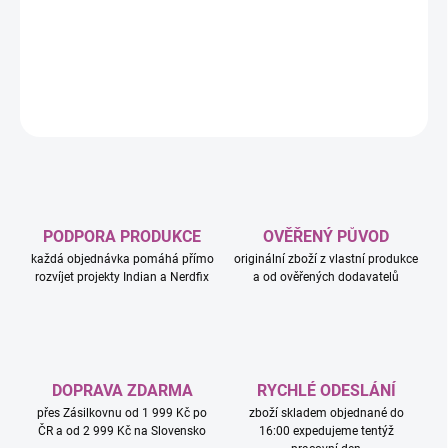
do vzdálených oblastí si kluci a holky užijí spoustu zábavy a pak
vyzkouší jeho parádní funkce.
DETAILNÍ INFORMACE
ZEPTAT SE
HLÍDAT
PODPORA PRODUKCE
OVĚŘENÝ PŮVOD
každá objednávka pomáhá přímo
originální zboží z vlastní produkce
rozvíjet projekty Indian a Nerdfix
a od ověřených dodavatelů
DOPRAVA ZDARMA
RYCHLÉ ODESLÁNÍ
přes Zásilkovnu od 1 999 Kč po
zboží skladem objednané do
ČR a od 2 999 Kč na Slovensko
16:00 expedujeme tentýž