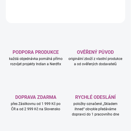
DETAILNÍ INFORMACE
ZEPTAT SE
HLÍDAT
PODPORA PRODUKCE
OVĚŘENÝ PŮVOD
každá objednávka pomáhá přímo
originální zboží z vlastní produkce
rozvíjet projekty Indian a Nerdfix
a od ověřených dodavatelů
DOPRAVA ZDARMA
RYCHLÉ ODESLÁNÍ
přes Zásilkovnu od 1 999 Kč po
položky označené „Skladem
ČR a od 2 999 Kč na Slovensko
ihned“ obvykle předáváme
dopravci do 1 pracovního dne