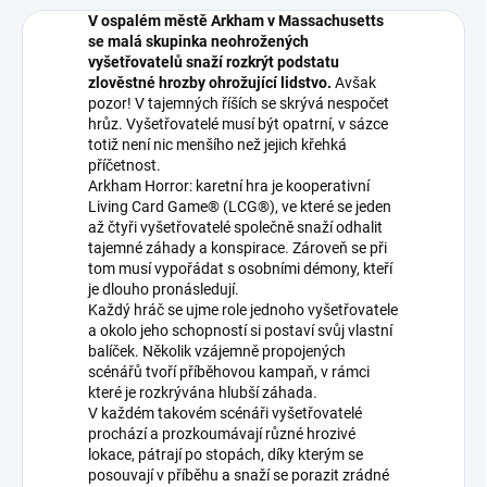
V ospalém městě Arkham v Massachusetts
se malá skupinka neohrožených
vyšetřovatelů snaží rozkrýt podstatu
zlověstné hrozby ohrožující lidstvo.
Avšak
pozor! V tajemných říších se skrývá nespočet
hrůz. Vyšetřovatelé musí být opatrní, v sázce
totiž není nic menšího než jejich křehká
příčetnost.
Arkham Horror: karetní hra je kooperativní
Living Card Game® (LCG®), ve které se jeden
až čtyři vyšetřovatelé společně snaží odhalit
tajemné záhady a konspirace. Zároveň se při
tom musí vypořádat s osobními démony, kteří
je dlouho pronásledují.
Každý hráč se ujme role jednoho vyšetřovatele
a okolo jeho schopností si postaví svůj vlastní
balíček. Několik vzájemně propojených
scénářů tvoří příběhovou kampaň, v rámci
které je rozkrývána hlubší záhada.
V každém takovém scénáři vyšetřovatelé
prochází a prozkoumávají různé hrozivé
lokace, pátrají po stopách, díky kterým se
posouvají v příběhu a snaží se porazit zrádné